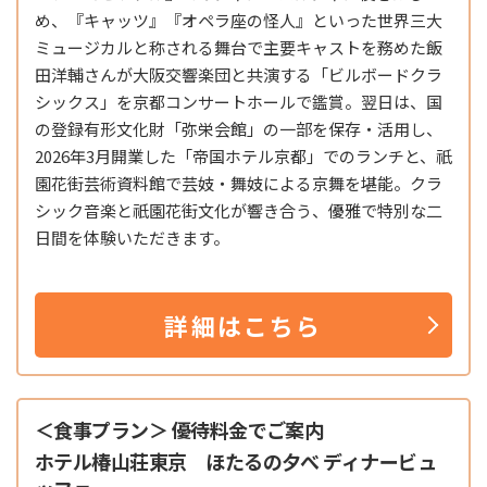
め、『キャッツ』『オペラ座の怪人』といった世界三大
ミュージカルと称される舞台で主要キャストを務めた飯
田洋輔さんが大阪交響楽団と共演する「ビルボードクラ
シックス」を京都コンサートホールで鑑賞。翌日は、国
の登録有形文化財「弥栄会館」の一部を保存・活用し、
2026年3月開業した「帝国ホテル京都」でのランチと、祇
園花街芸術資料館で芸妓・舞妓による京舞を堪能。クラ
シック音楽と祇園花街文化が響き合う、優雅で特別な二
日間を体験いただきます。
詳細はこちら
＜食事プラン＞ 優待料金でご案内
ホテル椿山荘東京 ほたるの夕べ ディナービュ