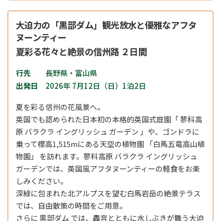
大迫力の「黒部ダム」観光放水と優雅なアフタ
ヌーンティー
夏彩る花々と絶景の信州路 ２日間
行先
長野県・富山県
出発日
2026年 7月12日（日）1泊2日
夏を彩る信州の花風景へ。
英国でも認められた日本初の本格的英国式庭園「 蓼科高
原 バラクラ イングリッシュ ガーデン 」や、ゴンドラに
乗って標高1,515mにある天空の植物園 「白馬五竜高山植
物園」 を訪れます。蓼科高原 バラクラ イングリッシュ
ガーデンでは、英国風アフタヌーンティーの軽食をお楽
しみください。
深緑に包まれた北アルプスを望む白馬岩岳の絶景テラス
では、自由散策の時間をご用意。
さらに 黒部ダム では、轟音とともに水しぶきが舞う大迫