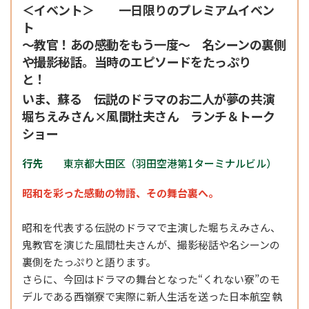
＜イベント＞ 一日限りのプレミアムイベン
ト
～教官！あの感動をもう一度～ 名シーンの裏側
や撮影秘話。当時のエピソードをたっぷり
と！
いま、蘇る 伝説のドラマのお二人が夢の共演
堀ちえみさん×風間杜夫さん ランチ＆トーク
ショー
行先
東京都大田区（羽田空港第1ターミナルビル）
昭和を彩った感動の物語、その舞台裏へ。
昭和を代表する伝説のドラマで主演した堀ちえみさん、
鬼教官を演じた風間杜夫さんが、撮影秘話や名シーンの
裏側をたっぷりと語ります。
さらに、今回はドラマの舞台となった“くれない寮”のモ
デルである西嶺寮で実際に新人生活を送った日本航空 執