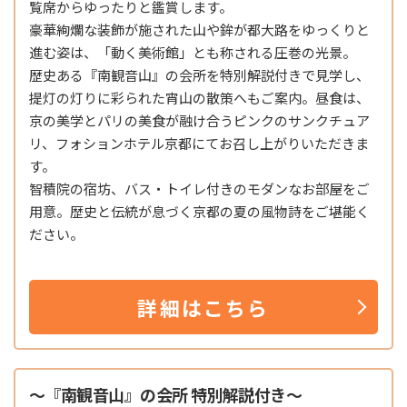
覧席からゆったりと鑑賞します。
豪華絢爛な装飾が施された山や鉾が都大路をゆっくりと
進む姿は、「動く美術館」とも称される圧巻の光景。
歴史ある『南観音山』の会所を特別解説付きで見学し、
提灯の灯りに彩られた宵山の散策へもご案内。昼食は、
京の美学とパリの美食が融け合うピンクのサンクチュア
リ、フォションホテル京都にてお召し上がりいただきま
す。
智積院の宿坊、バス・トイレ付きのモダンなお部屋をご
用意。歴史と伝統が息づく京都の夏の風物詩をご堪能く
ださい。
詳細はこちら
～『南観音山』の会所 特別解説付き～