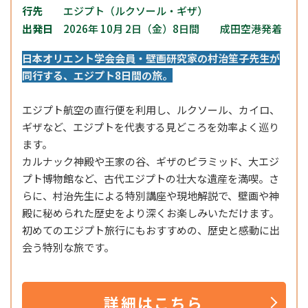
行先
エジプト（ルクソール・ギザ）
出発日
2026年 10月 2日（金）8日間 成田空港発着
日本オリエント学会会員・壁画研究家の村治笙子先生が
同行する、エジプト8日間の旅。
エジプト航空の直行便を利用し、ルクソール、カイロ、
ギザなど、エジプトを代表する見どころを効率よく巡り
ます。
カルナック神殿や王家の谷、ギザのピラミッド、大エジ
プト博物館など、古代エジプトの壮大な遺産を満喫。さ
らに、村治先生による特別講座や現地解説で、壁画や神
殿に秘められた歴史をより深くお楽しみいただけます。
初めてのエジプト旅行にもおすすめの、歴史と感動に出
会う特別な旅です。
詳細はこちら