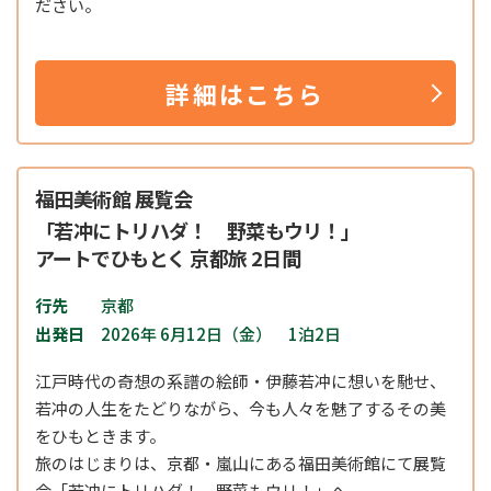
ださい。
詳細はこちら
福田美術館 展覧会
「若冲にトリハダ！ 野菜もウリ！」
アートでひもとく 京都旅 2日間
行先
京都
出発日
2026年 6月12日（金） 1泊2日
江戸時代の奇想の系譜の絵師・伊藤若冲に想いを馳せ、
若冲の人生をたどりながら、今も⼈々を魅了するその美
をひもときます。
旅のはじまりは、京都・嵐山にある福田美術館にて展覧
会「若冲にトリハダ！ 野菜もウリ！」へ。