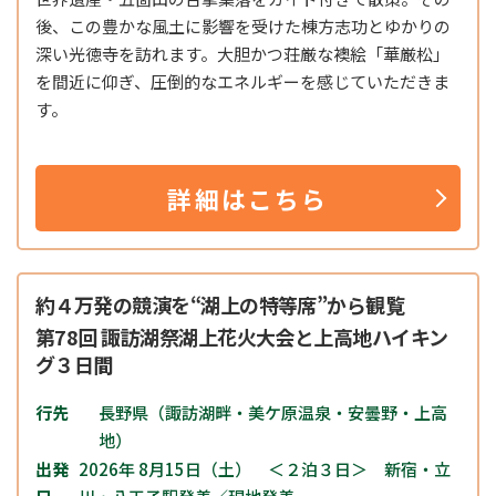
後、この豊かな風土に影響を受けた棟方志功とゆかりの
深い光徳寺を訪れます。大胆かつ荘厳な襖絵「華厳松」
を間近に仰ぎ、圧倒的なエネルギーを感じていただきま
す。
詳細はこちら
約４万発の競演を“湖上の特等席”から観覧
第78回 諏訪湖祭湖上花火大会と上高地ハイキン
グ３日間
行先
長野県（諏訪湖畔・美ケ原温泉・安曇野・上高
地）
出発
2026年 8月15日（土） ＜２泊３日＞ 新宿・立