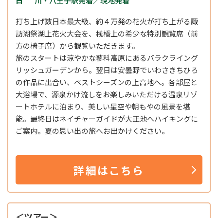
日
川・八王子駅発着／現地発着
打ち上げ数日本最大級、約４万発の花火が打ち上がる諏
訪湖祭湖上花火大会を、桟橋上の希少な特別観覧席（前
方の椅子席）から観覧いただきます。
旅のスタートは涼やかな蓼科高原にあるバラクライング
リッシュガーデンから。翌日は安曇野でいわさきちひろ
の作品に出合い、ベストシーズンの上高地へ。各部屋と
大浴場で、源泉かけ流しをお楽しみいただける温泉リゾ
ートホテルに泊まり、美しい星空や朝もやの風景を堪
能。最終日はネイチャーガイドが大正池へハイキングに
ご案内。夏の思い出の旅へお出かけください。
詳細はこちら
＜ツアー＞