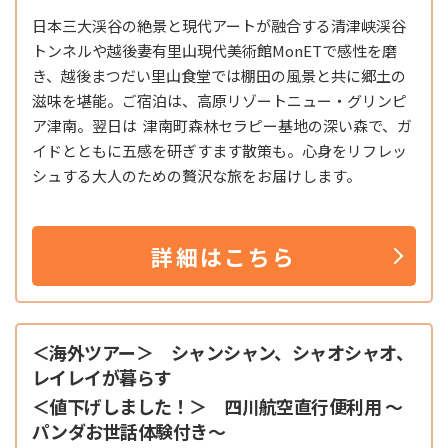
日本三大渓谷の絶景と現代アートが融合する清津峡渓谷
トンネルや越後妻有里山現代美術館MonETで感性を磨
き、越後まつだい里山食堂では棚田の風景と共に郷土の
滋味を堪能。ご宿泊は、高原リゾートニュー・グリンピ
ア津南。翌日は 津南町森林セラピー基地の深い森で、ガ
イドとともに五感を研ぎすます散策も。心身をリフレッ
シュする大人のための贅沢な旅をお届けします。
詳細はこちら
＜海外ツアー＞ シャンシャン、シャオシャオ、
レイレイが暮らす
＜値下げしました！＞ 四川航空直行便利用 ～
パンダお世話体験付き～