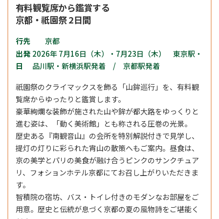
有料観覧席から鑑賞する
京都・祇園祭 2日間
行先
京都
出発
2026年 7月16日（木）・7月23日（木） 東京駅・
日
品川駅・新横浜駅発着 / 京都駅発着
祇園祭のクライマックスを飾る「山鉾巡行」を、有料観
覧席からゆったりと鑑賞します。
豪華絢爛な装飾が施された山や鉾が都大路をゆっくりと
進む姿は、「動く美術館」とも称される圧巻の光景。
歴史ある『南観音山』の会所を特別解説付きで見学し、
提灯の灯りに彩られた宵山の散策へもご案内。昼食は、
京の美学とパリの美食が融け合うピンクのサンクチュア
リ、フォションホテル京都にてお召し上がりいただきま
す。
智積院の宿坊、バス・トイレ付きのモダンなお部屋をご
用意。歴史と伝統が息づく京都の夏の風物詩をご堪能く