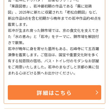
「果蔬図巻」、若冲最初期の作品である「蕪に双鶏
図」、2025年に新たに収蔵された「老松白鶴図」など、
新出作品9点を含む初期から晩年までの若冲作品約40点を
鑑賞します。
若冲が生まれ育った錦市場では、京の食文化を支えてき
た「水の恵み」と「若冲」をテーマに、錦市場を解説付
きで散策。
若冲が晩年に身を寄せた墓所もある、石峰寺にて五百羅
漢像を鑑賞します。ご宿泊は、国宝や重要文化財を多く
有する知恩院の宿坊、バス・トイレ付のモダンなお部屋
をご用意いたしました。若冲のまなざしと京都の美に包
まれる心ほどける旅へお出かけください。
詳細はこちら