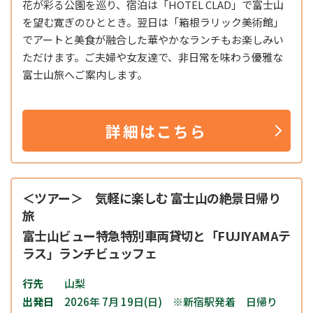
花が彩る公園を巡り、宿泊は「HOTEL CLAD」で富士山
を望む寛ぎのひととき。翌日は「
箱根ラリック美術館
」
でアートと美食が融合した華やかなランチもお楽しみい
ただけます。ご夫婦や女友達で、非日常を味わう優雅な
富士山旅へご案内します。
詳細はこちら
＜ツアー＞ 気軽に楽しむ 富士山の絶景日帰り
旅
富士山ビュー特急特別車両貸切と「FUJIYAMAテ
ラス」ランチビュッフェ
行先
山梨
出発日
2026年 7月 19日(日) ※新宿駅発着 日帰り