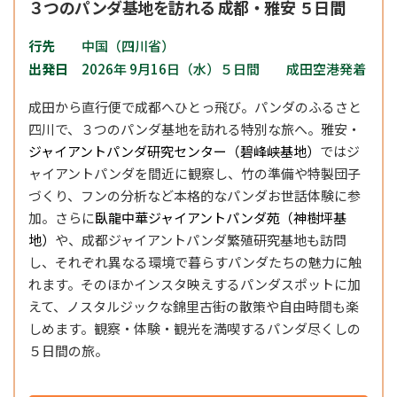
３つのパンダ基地を訪れる 成都・雅安 ５日間
行先
中国（四川省）
出発日
2026年 9月16日（水）５日間 成田空港発着
成田から直行便で成都へひとっ飛び。パンダのふるさと
四川で、３つのパンダ基地を訪れる特別な旅へ。雅安・
ジャイアントパンダ研究センター（碧峰峡基地）
ではジ
ャイアントパンダを間近に観察し、竹の準備や特製団子
づくり、フンの分析など本格的なパンダお世話体験に参
加。さらに
臥龍中華ジャイアントパンダ苑（神樹坪基
地）
や、成都ジャイアントパンダ繁殖研究基地も訪問
し、それぞれ異なる環境で暮らすパンダたちの魅力に触
れます。そのほかインスタ映えするパンダスポットに加
えて、ノスタルジックな錦里古街の散策や自由時間も楽
しめます。観察・体験・観光を満喫するパンダ尽くしの
５日間の旅。