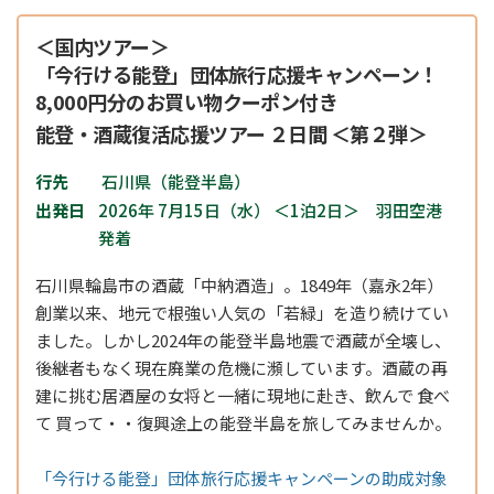
＜国内ツアー＞
「今行ける能登」団体旅行応援キャンペーン！
8,000円分のお買い物クーポン付き
能登・酒蔵復活応援ツアー ２日間 ＜第２弾＞
行先
石川県（能登半島）
出発日
2026年 7月15日（水） ＜1泊2日＞ 羽田空港
発着
石川県輪島市の酒蔵「中納酒造」。1849年（嘉永2年）
創業以来、地元で根強い人気の「若緑」を造り続けてい
ました。しかし2024年の能登半島地震で酒蔵が全壊し、
後継者もなく現在廃業の危機に瀕しています。酒蔵の再
建に挑む居酒屋の女将と一緒に現地に赴き、飲んで 食べ
て 買って・・復興途上の能登半島を旅してみませんか。
「今行ける能登」団体旅行応援キャンペーンの助成対象