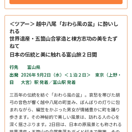
＜ツアー＞ 越中八尾「おわら風の盆」に酔いし
れる
世界遺産・五箇山合掌造と棟方志功の美をたず
ねて
日本の伝統と美に触れる富山旅２日間
行先
富山県
出発
2026年 9月2日（水）＜１泊２日＞ 東京（上野・
日
大宮）駅 発着／富山駅 発着
三百年の伝統を紡ぐ「おわら風の盆」。哀愁を帯びた胡
弓の音色が響く越中八尾の町並み、ぼんぼりの灯りに包
まれながら、編笠をかぶった男女が情緒豊かに町を踊り
歩きます。その神秘的で美しい風景は、訪れる人の心を
深く揺さぶります。
2
日目は、日本の原風景とも称される
世界遺産・五箇山の合掌集落をガイド付きで散策。その