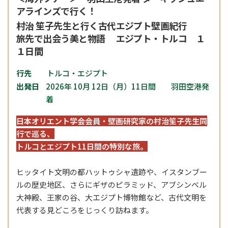
アラインズで行く！
村治 笙子先生と行く古代エジプト壁画紀行
旅先で出会う美と物語 エジプト・トルコ １
１日間
行先
トルコ・エジプト
出発日
2026年 10月 12日（月）11日間 羽田空港発
着
日本オリエント学会会員・壁画研究家の
村治笙子
先生同
行で巡る、
トルコとエジプト11日間の特別な旅。
ヒッタイト文明の都ハットゥシャ遺跡や、イスタンブー
ルの歴史地区、さらにギザのピラミッド、アブシンベル
大神殿、王家の谷、大エジプト博物館など、古代文明を
代表する見どころをじっくり訪ねます。