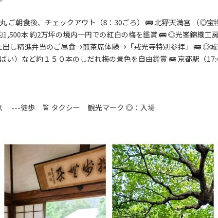
 ご朝食後、チェックアウト（8：30ごろ） 🚌 北野天満宮 （◎
約1,500本 約2万坪の境内一円での紅白の梅を鑑賞 🚌 ◎光峯錦
の仕出し精進弁当のご昼食→煎茶席体験→「戒光寺特別参拝」 🚌 ◎
）など約１５０本のしだれ梅の景色を自由鑑賞 🚌 京都駅（17:45）
バス ---徒歩 🚖 タクシー 観光マーク ◎：入場