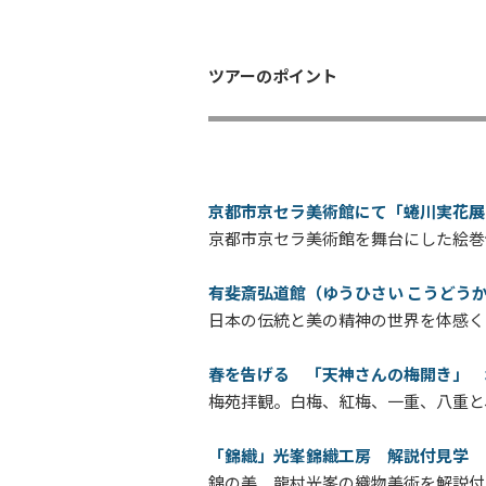
ツアーのポイント
京都市京セラ美術館にて「蜷川実花展 w
京都市京セラ美術館を舞台にした絵巻
有斐斎弘道館（ゆうひさい こうどう
日本の伝統と美の精神の世界を体感く
春を告げる 「天神さんの梅開き」 
梅苑拝観。白梅、紅梅、一重、八重と
「錦織」光峯錦織工房 解説付見学
錦の美 龍村光峯の織物美術を解説