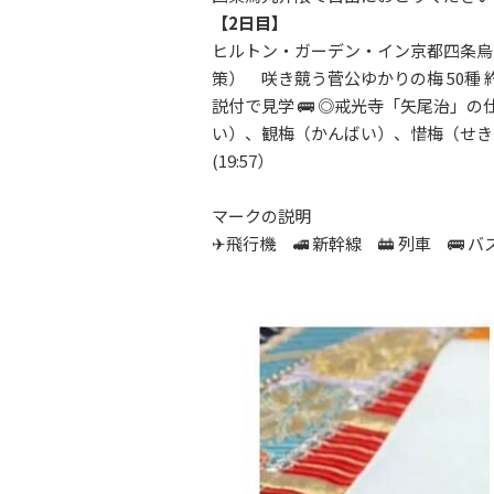
【2日目】
ヒルトン・ガーデン・イン京都四条烏丸
策） 咲き競う菅公ゆかりの梅 50種 
説付で見学 🚌 ◎戒光寺「矢尾治」
い）、観梅（かんばい）、惜梅（せきばい
(19:57）
マークの説明
✈飛行機 🚅 新幹線 🚋 列車 🚌 