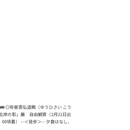
チ 🚌 ◎有斐斎弘道館（ゆうひさい こう
、此岸の影」展 自由観賞（2月21日出
頃着） --＜徒歩＞-- 夕食はなし、