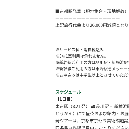
■京都駅発着（現地集合・現地解散）
ーーーーーーーーーーーーーーー
上記旅行代金より26,000円減額とな
ーーーーーーーーーーーーーーー
※サービス料・消費税込み
※3名1室利用は承れません。
※新幹線ご利用の方は品川駅・新横浜駅
※新幹線ご利用の方は乗降駅をメッセー
※お申込みは中学生以上とさせていただ
スケジュール
【1日目】
東京駅（8:21 発） 🚅 品川駅・ 新
どうかん）にて呈茶および館内・お庭見学
発ツアーは、京都市京セラ美術館施設解説
四条烏丸界隈で自由におとりください