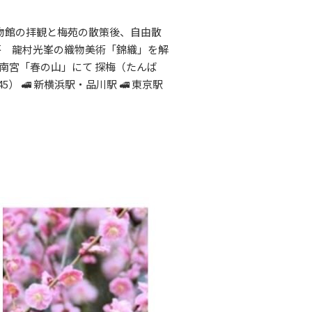
宝物館の拝観と梅苑の散策後、自由散
織工房 龍村光峯の織物美術「錦織」を解
城南宮「春の山」にて 探梅（たんば
 🚅 新横浜駅・品川駅 🚅 東京駅