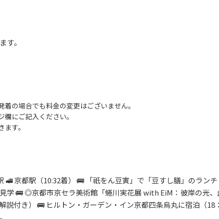
ります。
発着の場合でも料金の変更はございません。
ジ欄にご記入ください。
きます。
横浜駅 🚅 京都駅（10:32着） 🚌 「祇をん豆寅」で「豆すし膳」のラン
 🚌 ◎京都市京セラ美術館「蜷川実花展 with EiM：彼岸の光
付き） 🚌 ヒルトン・ガーデン・イン京都四条烏丸に宿泊（18：00
。