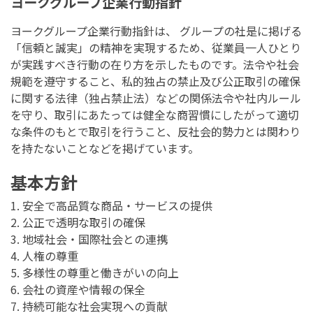
ヨークグループ企業行動指針
ヨークグループ企業行動指針は、 グループの社是に掲げる
「信頼と誠実」の精神を実現するため、従業員一人ひとり
が実践すべき行動の在り方を示したものです。法令や社会
規範を遵守すること、私的独占の禁止及び公正取引の確保
に関する法律（独占禁止法）などの関係法令や社内ルール
を守り、取引にあたっては健全な商習慣にしたがって適切
な条件のもとで取引を行うこと、反社会的勢力とは関わり
を持たないことなどを掲げています。
基本方針
1. 安全で高品質な商品・サービスの提供
2. 公正で透明な取引の確保
3. 地域社会・国際社会との連携
4. 人権の尊重
5. 多様性の尊重と働きがいの向上
6. 会社の資産や情報の保全
7. 持続可能な社会実現への貢献