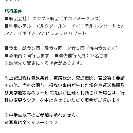
旅行条件
■航空会社： エジプト航空（エコノミークラス）
■利用ホテル：＜ルクソール＞ イベロテル ルクソール by
JAZ 、＜ギザ＞ JAZ ピラミッド リゾート
■食事：朝食５回 昼食６回 夕食６回（機内食のぞく）
■添乗員：同行します ■最少催行人員：15名さま
※訪問先が変更になる場合があります。
※上記日程は気象条件、道路状況、交通機関、官公署の要請
その他、当社の関与し得ない事由が生じた場合や運送機関及
び見学施設等のサービス提供が困難と判断された場合は、行
程の変更やツアーを中止させていただく場合がございます。
※中学生以下のご参加は承れません。
※写真は全てイメージです。