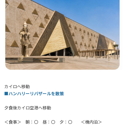
カイロへ移動
■ハンハリーリバザールを散策
夕食後カイロ空港へ移動
＜食事＞ 朝：〇 昼：〇 夕：〇 ＜機内泊＞