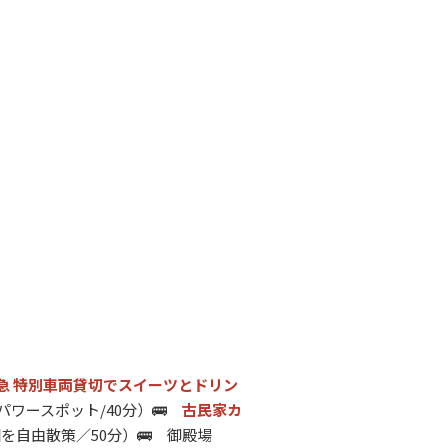
急 特別車両貸切でスイーツとドリン
うパワースポット/40分）🚌
古民家カ
園を自由散策／50分）🚌 御殿場