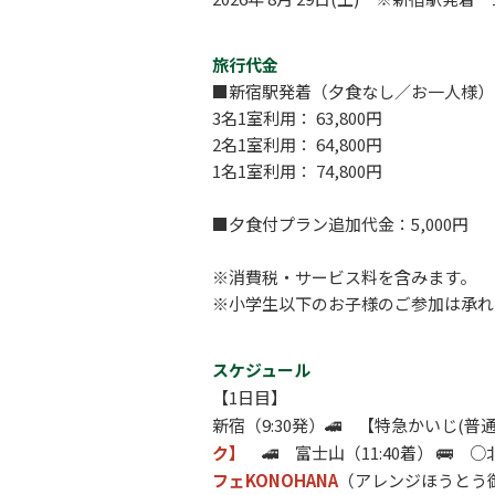
旅行代金
■新宿駅発着（夕食なし／お一人様）
3名1室利用： 63,800円
2名1室利用： 64,800円
1名1室利用： 74,800円
■夕食付プラン追加代金：5,000円
※消費税・サービス料を含みます。
※小学生以下のお子様のご参加は承れ
スケジュール
【1日目】
新宿（9:30発）🚄 【特急かいじ(普通車
ク】
🚄 富士山（11:40着） 
フェKONOHANA
（アレンジほうとう御