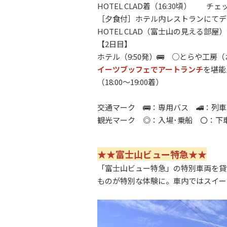
HOTEL CLAD着（16:30頃）
［夕食付］ホテル内レストランにてデ
HOTEL CLAD（富士山の見える部
【2日目】
ホテル（9:50発）🚌 ○とらや工房
イーツブッフェでアートランチ
を堪能
（18:00～19:00着）
交通マーク 🚌：専用バス 🚄：
観光マーク ◎：入場･乗船 〇：下
★★富士山ビュー特急★★
「
富士山ビュー特急
」の特別車両を貸
ものが特別な体験に。車内ではスイー