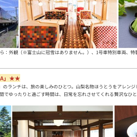
ら：外観（※富士山に冠雪はありません。）、1号車特別車両、特
NA」★★
NA」のランチは、旅の楽しみのひとつ。山梨名物ほうとうをアレン
間でゆったりと過ごす時間は、日常を忘れさせてくれる贅沢なひと