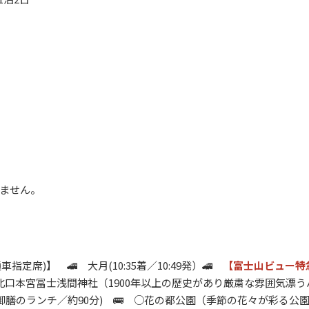
ません。
指定席)】 🚄 大月(10:35着／10:49発）🚄
【富士山ビュー特
 ○北口本宮冨士浅間神社（1900年以上の歴史があり厳粛な雰囲気漂
膳のランチ／約90分) 🚌 ○花の都公園（季節の花々が彩る公