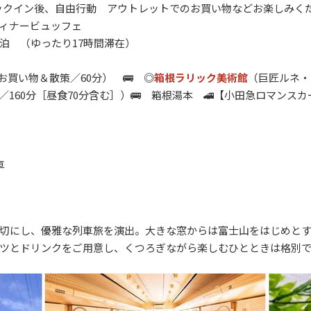
 チェックイン後、自由行動 アウトレットでのお買い物などお楽しみく
ィナービュッフェ
屋）泊 （ゆったり17時間滞在）
（お買い物＆散策／60分） 🚌 ◎
箱根ラリック美術館
（巨匠ルネ・
／160分［昼食70分含む］）🚌 箱根湯本 🚄【小田急ロマンス
列車
車
切にし、優雅な列車旅を演出。大きな窓からは富士山をはじめと
ツとドリンクをご用意し、くつろぎながら楽しむひとときは格別で