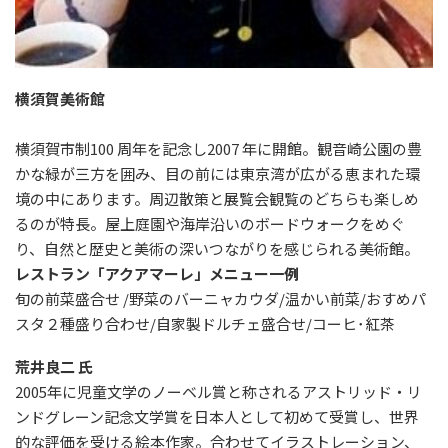
横須賀美術館
横須賀市制100 周年を記念し2007 年に開館。観音崎公園の豊
かな緑が三方を囲み、目の前には東京湾が広がる恵まれた環
境の中にあります。周辺散策と展覧会観覧のどちらも楽しめ
るのが特長。屋上庭園や海岸沿いのボードウォークをめぐ
り、自然と歴史と美術の深いつながりを感じられる美術館。
レストラン「アクアマーレ」メニュー一例
旬の前菜盛合せ /野菜のバーニャカウダ/温かい前菜/おすめパ
スタ２種盛り合わせ/自家製ドルチェ盛合せ/コーヒ･紅茶
荒井良二 氏
2005年に児童文学のノーベル賞と称されるアストリッド・リ
ンドグレーン記念文学賞を日本人として初めて受賞し、世界
的な評価を受ける絵本作家。合わせてイラストレーション、