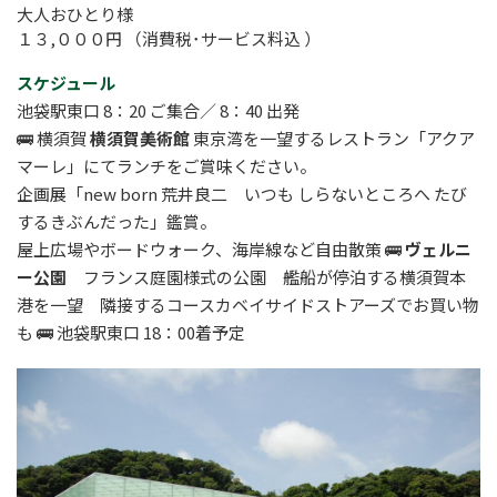
大人おひとり様
１３,０００円 （消費税･サービス料込 ）
スケジュール
池袋駅東口 8：20 ご集合／ 8：40 出発
🚌 横須賀
横須賀美術館
東京湾を一望するレストラン「アクア
マーレ」にてランチをご賞味ください。
企画展「new born 荒井良二 いつも しらないところへ たび
するきぶんだった」鑑賞。
屋上広場やボードウォーク、海岸線など自由散策 🚌
ヴェルニ
ー公園
フランス庭園様式の公園 艦船が停泊する横須賀本
港を一望 隣接するコースカベイサイドストアーズでお買い物
も 🚌 池袋駅東口 18：00着予定