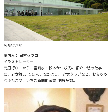
横須賀美術館
案内人： 田村セツコ
イラストレーター
元銀行ＯＬから、童画家・松本かつぢ氏の 紹介で絵の仕事
に。少女雑誌･りぼん、なかよし、 少女クラブなど。おちゃめ
なふたごや、いちご新聞他著書･個展多数。