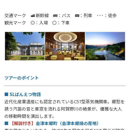
交通マーク 🚅 新幹線 🚌：バス 🚃：列車 ･･･：徒歩
観光マーク ◎：入場 〇：下車
ツアーのポイント
■ SLばんえつ物語
近代化産業遺産にも認定されているC57型蒸気機関車。郷愁を
誘う汽笛の音と車窓を流れる阿賀野川の絶景が、優雅な大人
の移動時間を演出します。
■
【解説付き】
会津本郷町（会津本郷焼の産地）