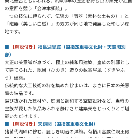
東北最古ともいわれる、約400年の歴史を持ち13の窯元が独自
の意匠を競う「会津本郷焼」。
一つの技法に縛られず、伝統の「陶器（素朴な土もの）」と
「磁器（美しい白磁）」の双方が同じ地で発展した珍しい産
地です。
■
【解説付き】
福島迎賓館（国指定重要文化財・天鏡閣別
邸）
大正の美意識が息づく、極上の純和風建築。皇族の別邸とし
て建てられた、総檜（ひのき）造りの数寄屋風（すきやふ
う）建築。
伝統的な大工技術の粋を集めた佇まいは、まさに日本の美意
識の結晶です。
選び抜かれた建材や、庭園と調和する空間設計など、当時の
皇族が愛した気品あふれる静けさと建築美をじっくりとご堪
能いただけます。
■
【解説付き】
天鏡閣（国指定重要文化財）
猪苗代湖畔に佇む、麗しき明治の洋館。有栖川宮威仁親王殿