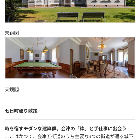
天鏡閣
天鏡閣
七日町通り散策
時を宿すモダンな建築群。会津の「粋」と手仕事に出会う
ここはかつて、会津五街道のうち主要な
3
つの街道が通る城下