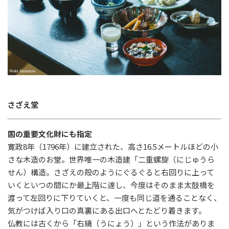
さざえ堂
国の重要文化財にも指定
寛政
8
年（
1796
年）に建立された、高さ
16.5
メートルほどの小
さな木造のお堂。世界唯一の木造建「二重螺旋（にじゅうら
せん）構造。さざえの殻のようにぐるぐると右回りに上って
いくといつの間にか最上階に達し、今度はそのまま太鼓橋を
渡って左回りに下りていくと、一度も同じ道を通ることなく、
気がつけば入り口の真裏にある出口へとたどり着きます。
仏教には古くから「右繞（うにょう）」という作法がありま