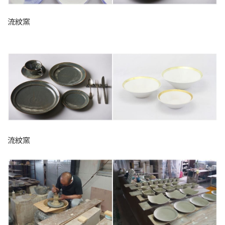
流紋窯
流紋窯