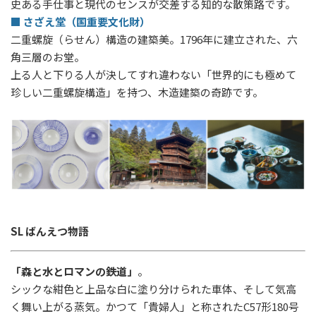
史ある手仕事と現代のセンスが交差する知的な散策路です。
■ さざえ堂（国重要文化財）
二重螺旋（らせん）構造の建築美。1796年に建立された、六
角三層のお堂。
上る人と下りる人が決してすれ違わない「世界的にも極めて
珍しい二重螺旋構造」を持つ、木造建築の奇跡です。
SL ばんえつ物語
「森と水とロマンの鉄道」
。
シックな紺色と上品な白に塗り分けられた車体、そして気高
く舞い上がる蒸気。かつて「貴婦人」と称された
C57
形
180
号