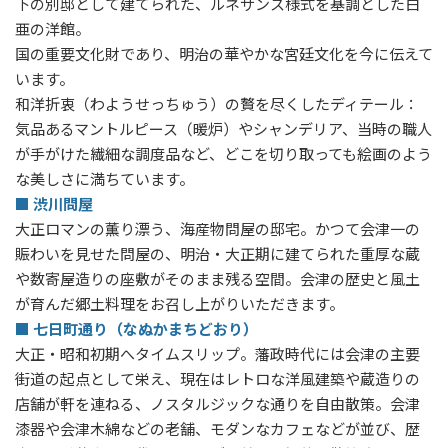
下の別邸として建てられた、ルネサンス様式を基調とした白
亜の洋館。
国の重要文化財であり、明治の華やかな宮廷文化を今に伝えて
います。
和洋折衷（わようせっちゅう）の贅を尽くしたディテール：
気品あるマントルピース（暖炉）やシャンデリア、当時の職人
が手がけた繊細な調度品など、どこを切り取っても絵画のよう
な美しさに満ちています。
■ 渋川問屋
大正ロマンの薫り漂う、海産物問屋の邸宅。かつて会津一の
賑わいを見せた問屋の、明治・大正期に建てられた重厚な蔵
や数寄屋造りの座敷がそのまま残る空間。会津の歴史と風土
が育んだ郷土料理をお召し上がりいただきます。
■ 七日町通り（なぬかまちどおり）
大正・昭和初期へタイムスリップ。藩政時代には会津の主要
街道の起点として栄え、現在はレトロな洋風建築や蔵造りの
店舗が軒を連ねる、ノスタルジックな通りを自由散策。会津
漆器や会津木綿などの老舗、モダンなカフェなどが並び、歴