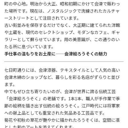
町の中心地。明治から大正、昭和初期にかけて会津で賑わっ
た場所です。現在は、ノスタルジックで洗練されたカルチャ
ーストリートとして注目されています。
古い街並みを保存するだけでなく、大正期に建てられた洋館
や土蔵を、現代のセレクトショップ、モダンなカフェ、ギャ
ラリーとして蘇らせています。用の美意識が、この通りのい
たる所に息づいています。
手仕事の温もりをお土産に
——
会津絵ろうそくの魅力
七日町通りには、会津漆器、テキスタイルとして人気の高い
会津木綿のショップなど、暮らしを彩る名店がずらりと並び
ます。
中でもぜひ立ち寄りたいのが、会津が世界に誇る伝統工芸
「会津絵ろうそく」の老舗です。
1
本
1
本、職人が手作業で季
節の絵柄を描き出す伝統の絵ろうそく。江戸時代には将軍家
への献上品としても重宝された気品ある工芸品です。
菊花や初秋の草花が艶やかに描かれたろうそくは、空間に凛
とした和のアートを添えてくれます。