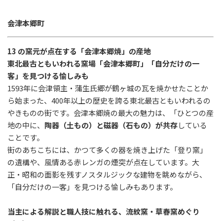
会津本郷町
13 の窯元が点在する「会津本郷焼」の産地
東北最古ともいわれる窯場「会津本郷町」「自分だけの一
客」を見つける愉しみも
1593
年に会津領主・蒲生氏郷が鶴ヶ城の瓦を焼かせたことか
ら始まった、400年以上の歴史を誇る東北最古ともいわれるの
やきものの街です。会津本郷焼の最大の魅力は、「ひとつの産
地の中に、
陶器（土もの）と磁器（石もの）が共存
している
ことです。
街のあちこちには、かつて多くの器を焼き上げた「登り窯」
の遺構や、風情ある赤レンガの煙突が点在しています。大
正・昭和の面影を残すノスタルジックな建物を眺めながら、
「自分だけの一客」を見つける愉しみもあります。
当主による解説と職人技に触れる、流紋窯・草春窯めぐり