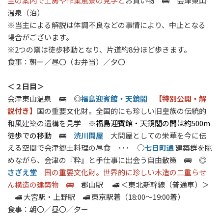
主の案内で工房や作業風景の見学と
お買い物
🚌
会津東山
温泉（泊）
※当主による解説は体調不良などの事情により、中止となる
場合がございます。
※2つの窯は徒歩移動となり、片道約8分ほど歩きます。
食事：朝ー／昼〇（お弁当）／夕〇
＜２日目＞
会津東山温泉
🚌
◎
福島迎賓館・天鏡閣
【特別公開・解
説付き】
国の重要文化財。全国的にも珍しい旧皇族の伝統的
和風建築の遺構を見学 ※
福島迎賓館・天鏡閣の間は約500m
徒歩での移動
🚌
渋川問屋
大問屋としての栄華を今に伝
える空間で会津郷土料理の昼食 ･･･ ○
七日町通
建築群を眺
めながら、会津の『粋』と手仕事に出会う自由散策 🚌 ◎
さざえ堂
国の重要文化財。世界的に珍しい木造の二重らせ
ん構造の建築物 🚌
郡山駅
🚅 ＜東北新幹線（普通車）＞
🚅 大宮駅・上野駅 🚅 東京駅着（18:00～19:00着）
食事：朝〇／昼〇／夕ー