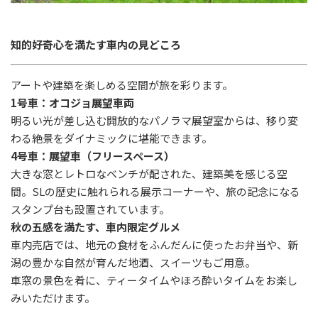
知的好奇心を満たす車内の見どころ
アートや建築を楽しめる空間が旅を彩ります。
1
号車：オコジョ展望車両
明るい光が差し込む開放的なパノラマ展望室からは、移り変
わる絶景をダイナミックに堪能できます。
4
号車：展望車（フリースペース）
大きな窓とレトロなベンチが配された、建築美を感じる空
間。
SL
の歴史に触れられる展示コーナーや、旅の記念になる
スタンプ台も設置されています。
秋の五感を満たす、車内限定グルメ
車内売店では、地元の食材をふんだんに使ったお弁当や、新
潟の豊かな自然が育んだ地酒、スイーツもご用意。
車窓の景色を肴に、ティータイムやほろ酔いタイムをお楽し
みいただけます。