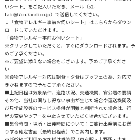
いシート」をご記入いただき、メール（s2-
tabi@7cn.7andi.co.jp）で送信してください。
↓「食物アレルギー事前お伺いシート」はこちらからダウン
ロードしていただけます。↓
「食物アレルギー事前お伺いシート」
※クリックしていただくと、すぐにダウンロードされます。予
めご了承ください。
※ご要望に添えない場合もございます。予めご了承くださ
い。
※食物アレルギー対応は朝食・夕食はブッフェの為、対応で
きかねますので予めご了承ください。
■上記日程は気象条件、道路状況、交通機関、官公署の要請
その他、当社の関与し得ない事由が生じた場合や運送機関及
び見学施設等のサービス提供が困難と判断された場合は、行
程の変更やツアーを中止させていただく場合がございます。
■集合時間・場所・出発時間について：ご旅行出発前にお送
りする確定書面（最終日程表）でご案内します。
※新幹線ご利用のお客様は乗降駅（東京駅・上野駅・大宮