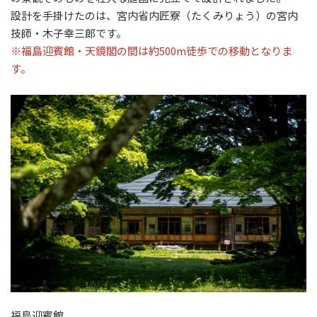
設計を手掛けたのは、宮内省内匠寮（たくみりょう）の宮内
技師・木子幸三郎です。
※福島迎賓館・天鏡閣の間は約500m徒歩での移動となりま
す。
福島迎賓館