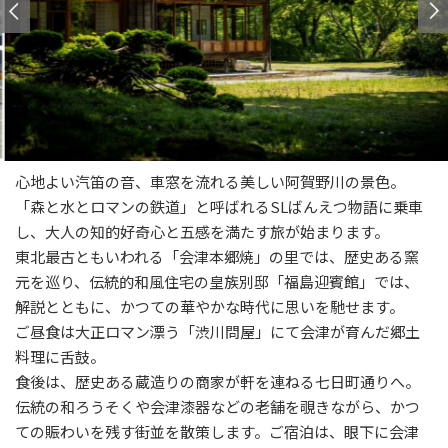
心地よい汽笛の音、車窓を流れる美しい阿賀野川の景色。
「森と水とロマンの鉄道」と呼ばれるSLばんえつ物語に乗車
し、大人の知的好奇心と五感を満たす旅が始まります。
東北最古ともいわれる「会津本郷焼」の里では、歴史ある窯
元を巡り、伝統的和風住宅の皇族別邸「福島迎賓館」では、
解説とともに、かつての華やかな時代に思いを馳せます。
ご昼食は大正ロマン漂う「渋川問屋」にて会津が育んだ郷土
料理に舌鼓。
食後は、歴史ある蔵造りの商家が軒を連ねる七日町通りへ。
伝統の和ろうそくや会津漆器などの老舗を覗きながら、かつ
ての賑わいを残す街並を散策します。ご宿泊は、眼下に会津