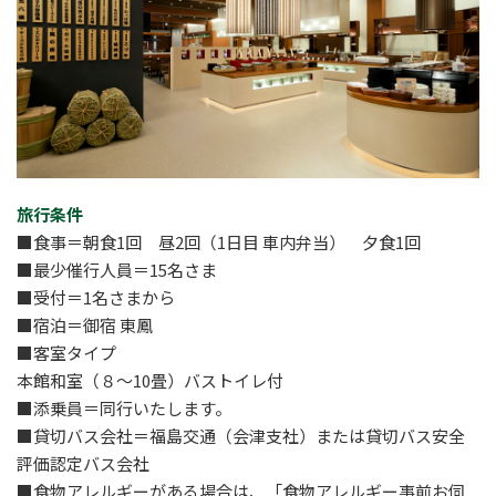
旅行条件
■食事＝朝食1回 昼2回（1日目 車内弁当） 夕食1回
■最少催行人員＝15名さま
■受付＝1名さまから
■宿泊＝御宿 東鳳
■客室タイプ
本館和室（８～10畳）バストイレ付
■添乗員＝同行いたします。
■貸切バス会社＝福島交通（会津支社）または貸切バス安全
評価認定バス会社
■食物アレルギーがある場合は、「食物アレルギー事前お伺