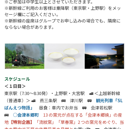
※ご参加は中学生以上とさせていただきます。
※新幹線ご利用のお客様は乗降駅（東京駅・上野駅）をメッ
セージ欄にご記入ください。
※新幹線の座席はグループでお申し込みの場合でも、隣席に
ならない場合があります。
スケジュール
＜１日目＞
東京駅
（7:30～8:30発）・上野駅・大宮駅 🚅 ＜上越新幹線
（普通車）＞ 🚅
燕三条駅
🚌
津川駅
🚃
観光列車「SL
ばんえつ物語」
昼食：車内でお弁当 🚃 会津若松駅
🚌
○会津本郷町
13 の窯元が点在する「会津本郷焼」の産
地
【特別企画】
「流紋窯」「草春窯」2 つの窯元をめぐり、当