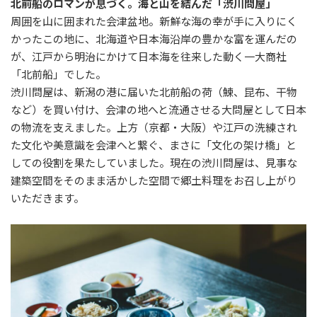
北前船のロマンが息づく。海と山を結んだ「渋川問屋」
周囲を山に囲まれた会津盆地。新鮮な海の幸が手に入りにく
かったこの地に、北海道や日本海沿岸の豊かな富を運んだの
が、江戸から明治にかけて日本海を往来した動く一大商社
「北前船」でした。
渋川問屋は、新潟の港に届いた北前船の荷（鰊、昆布、干物
など）を買い付け、会津の地へと流通させる大問屋として日本
の物流を支えました。上方（京都・大阪）や江戸の洗練され
た文化や美意識を会津へと繋ぐ、まさに「文化の架け橋」と
しての役割を果たしていました。現在の渋川問屋は、見事な
建築空間をそのまま活かした空間で郷土料理をお召し上がり
いただきます。