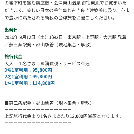
の城下町を望む奥座敷・会津東山温泉 御宿東鳳でお寛ぎいた
だきます。美しい日本の手仕事と古き良き建築美に浸り、心ま
で豊かに満たされる新秋の会津旅をお過ごしください。
出発日
2026年 9月12日（土）1泊2日 東京駅・上野駅・大宮駅 発着
／燕三条駅発・郡山駅着（現地集合・解散）
旅行代金
大人 １名さま ※消費税・サービス料込
3名1室利用：95,800円
2名1室利用：99,800円
1名1室利用：114,800円
■燕三条駅発・郡山駅着（現地集合・解散）
ーーーーーーーーーーーーーーー
上記旅行代金より1名さまあたり
13,000円
減額となります。
ーーーーーーーーーーーーーーー