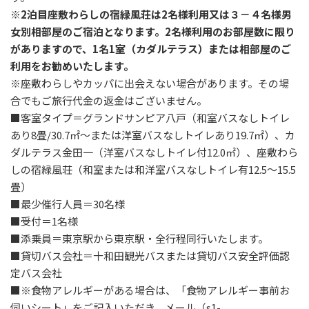
※2泊目座敷わらしの宿緑風荘は2名様利用又は３－４名様男
女別相部屋のご宿泊となります。2名様利用のお部屋数に限り
がありますので、1名1室（カダルテラス）または相部屋のご
利用をお勧めいたします。
※座敷わらしやカッパに出会えない場合があります。その場
合でもご旅行代金の返金はございません。
■客室タイプ＝グランドサンピア八戸（和室バスなしトイレ
あり8畳/30.7㎡～または洋室バスなしトイレあり19.7㎡）、カ
ダルテラス金田一（洋室バスなしトイレ付12.0㎡）、座敷わら
しの宿緑風荘（和室または和洋室バスなしトイレ有12.5～15.5
畳）
■最少催行人員＝30名様
■受付＝1名様
■添乗員＝東京駅から東京駅・全行程同行いたします。
■貸切バス会社＝十和田観光バスまたは貸切バス安全評価認
定バス会社
■※食物アレルギーがある場合は、「食物アレルギー事前お
伺いシート」をご記入いただき、メール（s1-