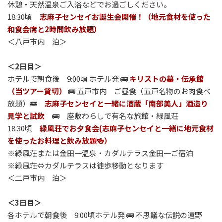
休憩・天然温泉ご入浴などでお過ごしください。
18:30頃
志麻子センセイお誕生会開催！（地元食材を使った
和食会席と2時間飲み放題）
＜八戸市内 泊＞
＜2日目＞
ホテルで朝食後 9:00頃 ホテル発 🚌
キリストの墓・伝承館
（当ツアー貸切）
🚌 五戸市内 ご昼食（五戸名物のお肉食べ
放題）🚌
志麻子センセイと一緒に酒蔵「南部美人」酒造り
見学と試飲
🚌 座敷わらしで有名な旅館・緑風荘
18:30頃
緑風荘でお夕食会(志麻子センセイと一緒に地元食材
を使ったお料理と飲み放題🍻）
※緑風荘または金田一温泉・カダルテラス金田一ご宿泊
※緑風荘⇔カダルテラスは徒歩移動となります
＜二戸市内 泊＞
＜3日目＞
各ホテルで朝食後 9:00頃ホテル発 🚌 不思議な伝説の遠野