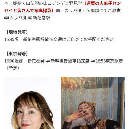
へ。姥捨て山伝説の山口デンデラ野見学
（還暦の志麻子セン
セイと皆さんで写真撮影）
🚌 カッパ渕・伝承園にてご昼食
🚌 カッパ渕 🚌 新花巻駅
【現地発着】
15:45頃 新花巻駅解散※交通はご自身でお手配ください
【東京発着】
16:00過ぎ 新花巻発 🚅 新幹線普通車指定席 🚅 18:56東京駅着
（予定）