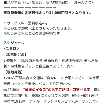
■現地発着（八戸駅集合・新花巻駅解散）（お一人さま）
ーーーーーーーーーーーーーーー
東京駅発着の各旅行代金より31,000円引きとなります。
ーーーーーーーーーーーーーーー
※サービス料・消費税込み。
※ご参加は20歳以上とさせていただきます。
※相部屋は男女ごとのお部屋割です。
スケジュール
＜1日目＞
【東京駅発着】
8:40集合 09:08東京駅発 🚅 新幹線・普通車指定席 🚅 八戸駅
着：現地集合プランと合流後バスにて市内へ
【現地発着】
12:00八戸駅集合※交通はご自身にてお手配ください：東京駅
発着コースと合流後、バスにて八戸市内へ
🚌 13:30頃
”最後のイタコ”のお宅ご訪問・口寄せ見学
／道の
駅にて自由行動 ※2班に分かれて入替制 約45～60分 🚌 八
戸市内16:15頃 ホテル グランドサンピア八戸：ホテルで小