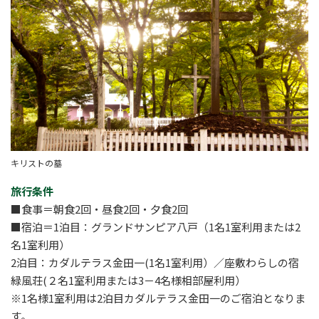
キリストの墓
旅行条件
■食事＝朝食2回・昼食2回・夕食2回
■宿泊＝1泊目：グランドサンピア八戸（1名1室利用または2
名1室利用）
2泊目：カダルテラス金田一(1名1室利用）／座敷わらしの宿
緑風荘(２名1室利用または3－4名様相部屋利用）
※1名様1室利用は2泊目カダルテラス金田一のご宿泊となりま
す。