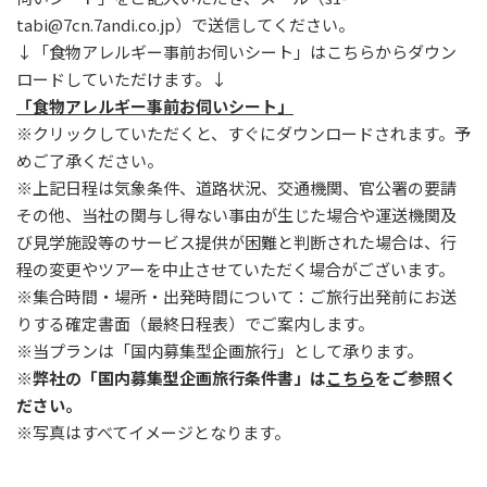
tabi@7cn.7andi.co.jp）で送信してください。
↓「食物アレルギー事前お伺いシート」はこちらからダウン
ロードしていただけます。↓
「食物アレルギー事前お伺いシート」
※クリックしていただくと、すぐにダウンロードされます。予
めご了承ください。
※上記日程は気象条件、道路状況、交通機関、官公署の要請
その他、当社の関与し得ない事由が生じた場合や運送機関及
び見学施設等のサービス提供が困難と判断された場合は、行
程の変更やツアーを中止させていただく場合がございます。
※集合時間・場所・出発時間について：ご旅行出発前にお送
りする確定書面（最終日程表）でご案内します。
※当プランは「国内募集型企画旅行」として承ります。
※弊社の「国内募集型企画旅行条件書」は
こちら
をご参照く
ださい。
※写真はすべてイメージとなります。