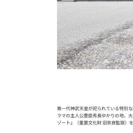
第一代神武天皇が祀られている特別な
ラマの主人公豊臣秀長ゆかりの地、大
ゾート』（重要文化財 旧奈良監獄）