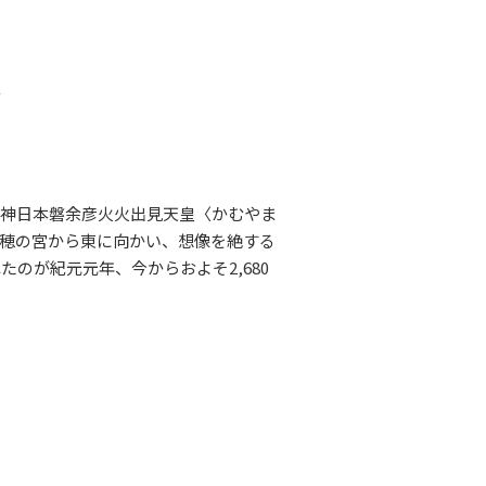
車
る神日本磐余彦火火出見天皇〈かむやま
穂の宮から東に向かい、想像を絶する
のが紀元元年、今からおよそ2,680