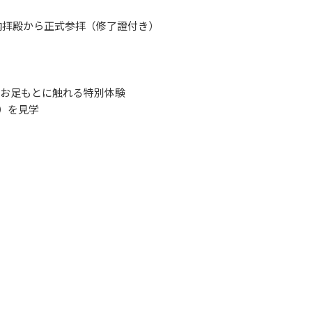
内拝殿から正式参拝（修了證付き）
のお足もとに触れる特別体験
）を見学