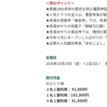
＜旅のポイント＞
★創建
2600
余年の歴史を誇る橿原神
★人気ドラマの主人公、豊臣秀長が城
★秀長の菩提寺「春岳寺」では、秀長
★秀長ゆかりの和菓子「御城乃口餅」
★秀長ゆかりの長谷寺では、僧侶の案
★今年４月にオープンしたばかりの『奈
★近鉄の人気観光特急「あをによし」
出発日
2026年10月23日（金）＜1泊2日
旅行代金
おひとり様
２名１室利用： 92,800円
１名１室利用：102,800円
３名１室利用： 91,800円