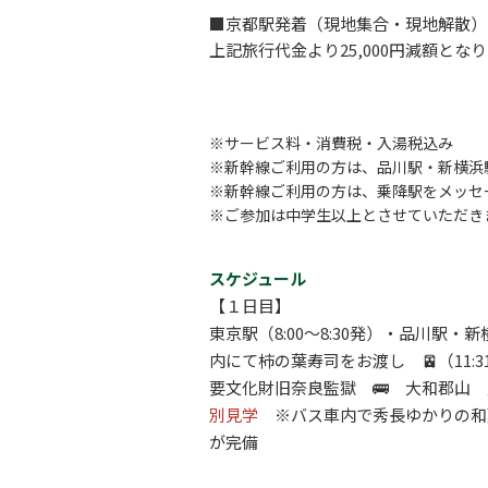
■京都駅発着（現地集合・現地解散）
上記旅行代金より25,000円減額とな
※サービス料・消費税・入湯税込み
※新幹線ご利用の方は、品川駅・新横浜
※新幹線ご利用の方は、乗降駅をメッセ
※ご参加は中学生以上とさせていただき
スケジュール
【１日目】
東京駅（
8:00～8:30発
）・品川駅・新横
内にて柿の葉寿司をお渡し 🚈（
11:
要文化財旧奈良監獄 🚌 大和郡山
別見学
※バス車内で秀長ゆかりの和菓
が完備