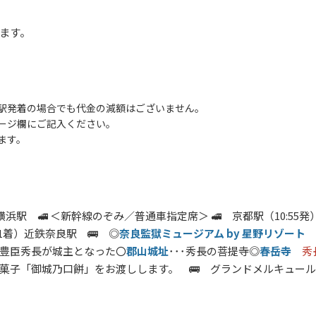
ります。
駅発着の場合でも代金の減額はございません。
ージ欄にご記入ください。
ます。
浜駅 🚅 ＜新幹線のぞみ／普通車指定席＞ 🚅 京都駅（10:55発）
31着
）近鉄奈良駅 🚌 ◎
奈良監獄ミュージアム by 星野リゾート
 豊臣秀長が城主となった〇
郡山城址
･･･秀長の菩提寺◎
春岳寺
秀
子「御城乃口餅」をお渡しします。 🚌 グランドメルキュー