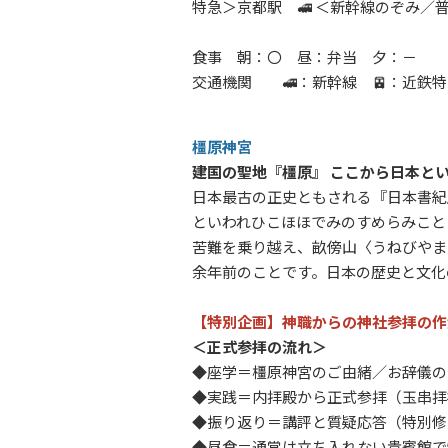
特急＞京都駅 🚅 ＜新幹線のぞみ／普通
食事 朝：〇 昼：弁当 夕：－
交通機関 🚅
：新幹線 🚈：近鉄
橿原神宮
建国の聖地『橿原』 ここから日本と
日本最古の正史ともされる『日本書紀
といわれひこほほでみのすめらみこと
苦難を乗り越え、畝傍山〈うねびやま
余年前のことです。日本の歴史と文化
【特別企画】神職からの神社参拝の作
＜正式参拝の流れ＞
◆座学＝橿原神宮のご由緒／お辞儀
◆実践＝内拝殿から正式参拝（玉串
◆振り返り＝講評と質疑応答（特別
◆昼食＝通常は立ち入れない貴賓館で