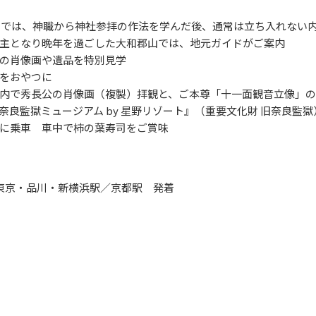
宮では、神職から神社参拝の作法を学んだ後、通常は立ち入れない
主となり晩年を過ごした大和郡山では、地元ガイドがご案内
の肖像画や遺品を特別見学
をおやつに
内で秀長公の肖像画（複製）拝観と、ご本尊「十一面観音立像」
良監獄ミュージアム by 星野リゾート』（重要文化財 旧奈良監獄
に乗車 車中で柿の葉寿司をご賞味
＞ 東京・品川・新横浜駅／京都駅 発着