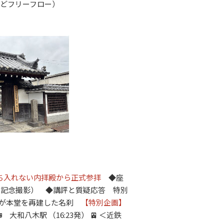
どフリーフロー）
ち入れない内拝殿から正式参拝
◆座
・記念撮影） ◆講評と質疑応答 特別
長が本堂を再建した名刹
【特別企画】
🚌 大和八木駅 （
16:23発
） 🚈 ＜近鉄