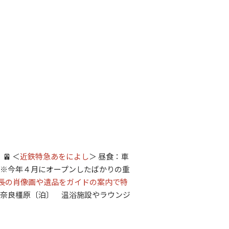
🚈 ＜
近鉄特急あをによし
＞ 昼食：車
※
今年４月にオープンしたばかりの重
長の肖像画や遺品をガイドの案内で特
ル奈良橿原〔泊〕 温浴施設やラウンジ