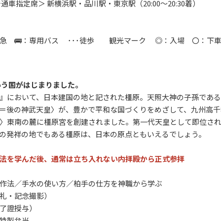
車指定席＞ 新横浜駅・品川駅・東京駅（20:00～20:30着）
特急 🚌：専用バス ･･･徒歩 観光マーク ◎：入場 〇：下
いう国がはじまりました。
』において、日本建国の地と記された橿原。天照大神の子孫であ
＝後の神武天皇〉が、豊かで平和な国づくりをめざして、九州高千
〉東南の麓に橿原宮を創建されました。第一代天皇として即位された
の発祥の地でもある橿原は、日本の原点ともいえるでしょう。
法を学んだ後、通常は立ち入れない内拝殿から正式参拝
の作法／手水の使い方／柏手の仕方を神職から学ぶ
拝礼・記念撮影）
修了證授与）
特製弁当