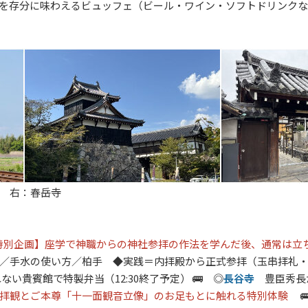
を存分に味わえるビュッフェ（ビール・ワイン・ソフトドリンクな
 右：春岳寺
特別企画】座学で神職からの神社参拝の作法を学んだ後、通常は立
／手水の使い方／柏手 ◆実践＝内拝殿から正式参拝（玉串拝礼
れない貴賓館で特製弁当（
12:30
終了予定） 🚌 ◎
長谷寺
豊臣秀
拝観とご本尊「十一面観音立像」のお足もとに触れる特別体験