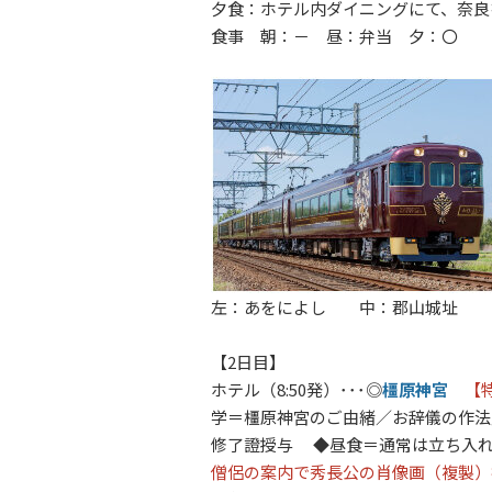
夕食：ホテル内ダイニングにて、奈良
食事 朝：－ 昼：弁当 夕：〇
左：あをによし 中：郡山城址
【2日目】
ホテル（
8:50発）･･･◎
橿原神宮
【
学＝橿原神宮のご由緒／お辞儀の作法
修了證授与 ◆昼食＝通常は立ち入
僧侶の案内で秀長公の肖像画（複製）