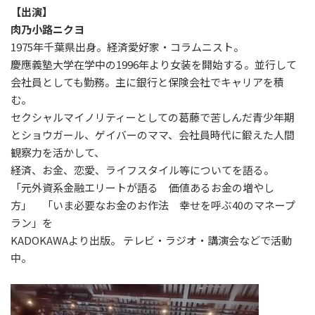
【出演】
肉乃小路ニクヨ
1975
年千葉県出身。経済愛好家・コラムニスト。
慶應義塾大学在学中の
1996
年より女装を開始する。並行して
会社員としても勤務。主に銀行と保険会社でキャリアを積
む。
セクシャルマイノリティーとしての葛藤で苦しんだ青少年期
とショウガール、ゲイバーのママ、会社員時代に鍛えた人間
観察力を活かして、
経済、お金、恋愛、ライフスタイル等についてを語る。
「元外資系金融エリートが語る 価値あるお金の増やし
方」 「いま必要なお金のお作法 幸せを呼ぶ
40
のマネープ
ラン」を
KADOKAWA
より出版。 テレビ・ラジオ・講演会などで活動
中。