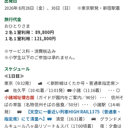
出発日
2026年 8月28日（金）、30日（日） ※東京駅発・新宿駅着
旅行代金
おひとりさま
２名１室利用： 89,800円
１名１室利用：121,800円
※サービス料・消費税込み
※小学生以下のご参加は承れません。
スケジュール
≪1日目≫
東京（9:32発）
🚅
＜新幹線はくたか号・普通車指定席＞
🚅 佐久平（10:41着／11:01発）🚃 小諸（11:16着）
･･･
◎
小諸城址懐古園
（ガイドが園内をご案内／90分）
･･･
信州そ
ばの草笛（名物信州そばの昼食／50分）
･･･
小諸駅（14:46
発） 🚃
【天空に一番近い列車HIGH RAIL1375（普通車・
指定席）にて清里へ】🚃
清里（16:31着） 🚌 グランドメ
ルキュール八ヶ岳リゾート＆スパ（17:00頃着） 夜：夕食は