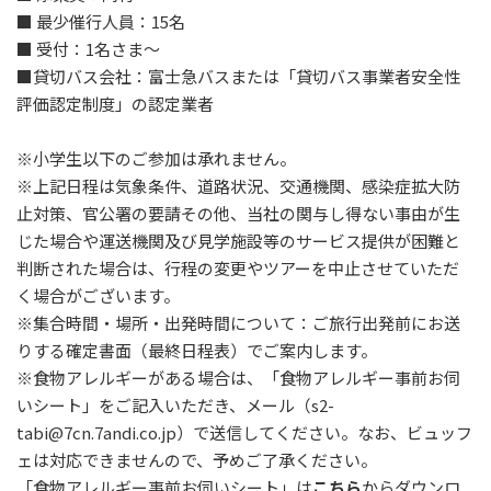
■ 最少催行人員：15名
■ 受付：1名さま～
■貸切バス会社：富士急バスまたは「貸切バス事業者安全性
評価認定制度」の認定業者
※小学生以下のご参加は承れません。
※上記日程は気象条件、道路状況、交通機関、感染症拡大防
止対策、官公署の要請その他、当社の関与し得ない事由が生
じた場合や運送機関及び見学施設等のサービス提供が困難と
判断された場合は、行程の変更やツアーを中止させていただ
く場合がございます。
※集合時間・場所・出発時間について：ご旅行出発前にお送
りする確定書面（最終日程表）でご案内します。
※食物アレルギーがある場合は、「食物アレルギー事前お伺
いシート」をご記入いただき、メール（s2-
tabi@7cn.7andi.co.jp）で送信してください。なお、ビュッフ
ェは対応できませんので、予めご了承ください。
「食物アレルギー事前お伺いシート」は
こちら
からダウンロ