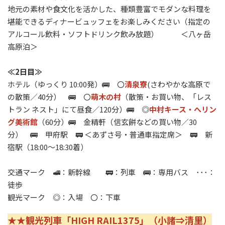
地元の素材や食文化を活かした、種類豊富でモダンな料理を
堪能できるディナービュッフェをお楽しみください（指定の
アルコール飲料・ソフトドリンク飲み放題）
＜八ヶ岳
高原泊＞
≪2日目≫
ホテル（ゆっくり 10:00発）🚌 〇
清泉寮
(さわやかな高原で
の散策／40分） 🚌 〇
萌木の村
（散策・お買い物、「レス
トラン ネスト」にて昼食／120分）🚌 ◎
中村キース・へリン
グ美術館
（60分）🚌 金精軒（信玄餅などの買い物／30
分） 🚌 甲府駅 🚃 ＜あずさ号・普通車指定席＞ 🚃 新
宿駅（18:00～18:30着）
交通マーク 🚅：新幹線 🚃：列車 🚌：専用バス ･･･：
徒歩
観光マーク ◎：入場 〇：下車
★★観光列車「HIGH RAIL1375」（小諸⇒清里）