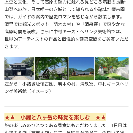
歴史と文化、そして高原の魅力に触れる見どころ満載の長野･
山梨への旅。日本唯一の穴城として知られる小諸城址懐古園
では、ガイドの案内で歴史ロマンを感じながら散策します。
清里では観光スポット「萌木の村」や「清泉寮」で爽やかな
高原時間を満喫。さらに中村キース・ヘリング美術館では、
世界的アーティストの作品と個性的な建築空間をご鑑賞いただ
きます。
左から：小諸城址懐古園、萌木の村、清泉寮、中村キースヘリ
ング美術館（イメージ）
★★ 小諸と八ヶ岳の味覚を楽しむ ★★
旅の楽しみのひとつである昼食にもこだわりました。1日目は
小諸の名店「草笛本店」にて、風味豊かで喉ごしの良い名物