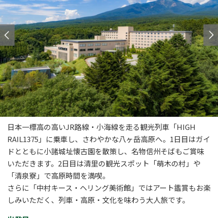
日本一標高の高いJR路線・小海線を走る観光列車「HIGH
RAIL1375」に乗車し、さわやかな八ヶ岳高原へ。1日目はガイ
ドとともに小諸城址懐古園を散策し、名物信州そばもご賞味
いただきます。2日目は清里の観光スポット「萌木の村」や
「清泉寮」で高原時間を満喫。
さらに「中村キース・ヘリング美術館」ではアート鑑賞もお楽
しみいただく、列車・高原・文化を味わう大人旅です。