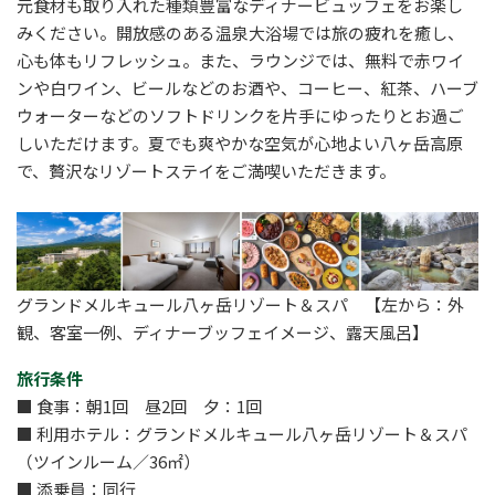
元食材も取り入れた種類豊富なディナービュッフェをお楽し
みください。開放感のある温泉大浴場では旅の疲れを癒し、
心も体もリフレッシュ。また、
ラウンジでは、無料で赤ワイ
ンや白ワイン、ビールなどのお酒や、コーヒー、紅茶、ハーブ
ウォーターなどのソフトドリンクを片手にゆったりとお過ご
しいただけます。
夏でも爽やかな空気が心地よい八ヶ岳高原
で、贅沢なリゾートステイをご満喫いただきます。
グランドメルキュール八ヶ岳リゾート＆スパ 【左から：外
観、客室一例、ディナーブッフェイメージ、露天風呂】
旅行条件
■ 食事：朝1回 昼2回 夕：1回
■ 利用ホテル：
グランドメルキュール八ヶ岳リゾート＆スパ
（ツインルーム／36㎡）
■ 添乗員：同行