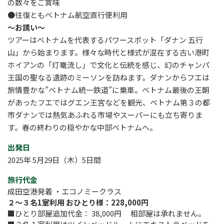
の数々をご賞味
●往復ともベトナム航空直行便利用
～お誘い～
ツアーはベトナムを代表するパワースポット「ダナン 五行
山」から始まります。様々な時代と様式が混在する古い港町
ホイアンの「灯篭流し」で文化と伝統を感じ、幻のチャンパ
王国の聖なる遺跡のミーソンを訪ねます。ダナンからフエは
旅情豊かな”ベトナム統一鉄道”に乗車。ベトナム最後の王朝
があったフエではグエン王宮などを観光、ベトナム第３の都
市ダナンでは熱気あふれる市場やスーパーにも立ち寄りま
す。春の終わりの穏やかな中部ベトナムへ。
出発日
2025年 5月29日（木）5日間
旅行代金
成田空港発着 ・エコノミークラス
２～３名1室利用 おひとり様：228,000円
■ひとり部屋追加代金： 38,000円 相部屋は承れません。