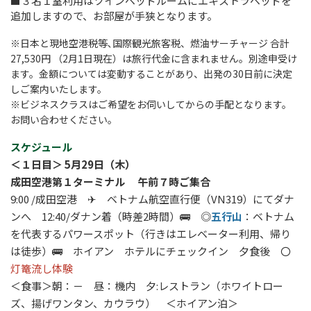
■３名１室利用はツインベッドルームにエキストラベッドを
追加しますので、お部屋が手狭となります。
※日本と現地空港税等､国際観光旅客税、燃油サーチャージ 合計
27,530円 （2月1日現在）は旅行代金に含まれません。別途申受け
ます。金額については変動することがあり、出発の30日前に決定
しご案内いたします。
※ビジネスクラスはご希望をお伺いしてからの手配となります。
お問い合わせください。
スケジュール
＜１日目＞ 5月29日（木）
成田空港第１ターミナル 午前７時ご集合
9:00 /成田空港 ✈ ベトナム航空直行便（VN319）にてダナ
ンへ 12:40/ダナン着（時差2時間）🚌 ◎
五行山
：ベトナム
を代表するパワースポット（行きはエレベーター利用、帰り
は徒歩）🚌 ホイアン ホテルにチェックイン 夕食後 〇
灯篭流し体験
＜食事＞朝：－ 昼：機内 夕:レストラン（ホワイトロー
ズ、揚げワンタン、カウラウ） ＜ホイアン泊＞