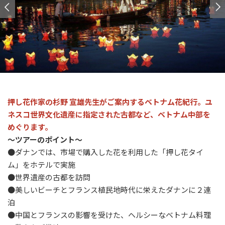
押し花作家の杉野 宣雄先生がご案内するベトナム花紀行。ユ
ネスコ世界文化遺産に指定された古都など、ベトナム中部を
めぐります。
～ツアーのポイント～
●ダナンでは、市場で購入した花を利用した「押し花タイ
ム」をホテルで実施
●世界遺産の古都を訪問
●美しいビーチとフランス植民地時代に栄えたダナンに２連
泊
●中国とフランスの影響を受けた、ヘルシーなベトナム料理