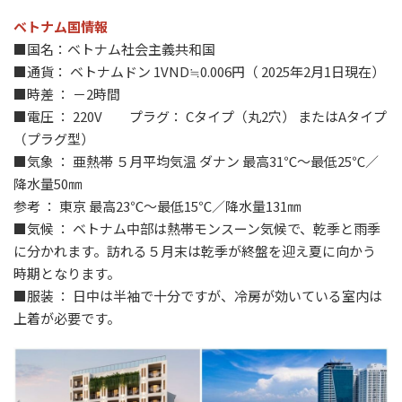
ベトナム国情報
■国名：ベトナム社会主義共和国
■通貨： ベトナムドン 1VND≒0.006円（ 2025年2月1日現在）
■時差 ： －2時間
■電圧 ： 220V プラグ： Cタイプ（丸2穴） またはAタイプ
（プラグ型）
■気象 ： 亜熱帯 ５月平均気温 ダナン 最高31℃～最低25℃／
降水量50㎜
参考 ： 東京 最高23℃～最低15℃／降水量131㎜
■気候 ： ベトナム中部は熱帯モンスーン気候で、乾季と雨季
に分かれます。訪れる５月末は乾季が終盤を迎え夏に向かう
時期となります。
■服装 ： 日中は半袖で十分ですが、冷房が効いている室内は
上着が必要です。