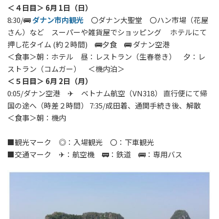
＜４日目＞ 6月 1日（日）
8:30/🚌
ダナン市内観光
〇ダナン大聖堂 〇ハン市場（花屋
さん）など スーパーや雑貨屋でショッピング ホテルにて
押し花タイム (約２時間) 🚌夕食 🚌 ダナン空港
＜食事＞朝：ホテル 昼：レストラン（生春巻き） 夕：レ
ストラン（コムガー） ＜機内泊＞
＜５日目＞ 6月 2日（月）
0:05/ダナン空港 ✈ ベトナム航空（VN318） 直行便にて帰
国の途へ（時差２時間） 7:35/成田着、通関手続き後、解散
＜食事＞朝：機内
■観光マーク ◎：入場観光 〇：下車観光
■交通マーク ✈：航空機 🚃：鉄道 🚌：専用バス