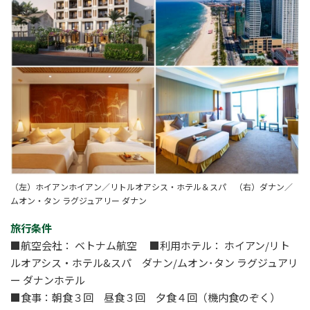
（左）ホイアンホイアン／リトルオアシス・ホテル＆スパ （右）ダナン／
ムオン・タン ラグジュアリー ダナン
旅行条件
■航空会社： ベトナム航空 ■利用ホテル： ホイアン/リト
ルオアシス・ホテル&スパ ダナン/ムオン･タン ラグジュアリ
ー ダナンホテル
■食事：朝食３回 昼食３回 夕食４回（機内食のぞく）