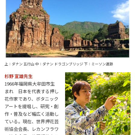
上：ダナン 五行山 中：ダナン ドラゴンブリッジ 下：ミーソン遺跡
杉野 宣雄先生
1966年福岡県大牟田市生
まれ 日本を代表する押し
花作家であり、ボタニック
アートを提唱し、研究・創
作・普及など幅広く活動し
ている。現在、世界押花芸
術協会会長、レカンフラワ