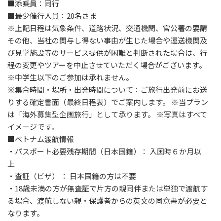
■添乗員：同行
■最少催行人員：20名さま
※上記日程は気象条件、道路状況、交通機関、官公署の要請
その他、当社の関与し得ない事由が生じた場合や運送機関及
び見学施設等のサービス提供が困難と判断された場合は、行
程の変更やツアーを中止させていただく場合がございます。
※中学生以下のご参加は承れません。
※集合時間・場所・出発時間について：ご旅行出発前にお送
りする確定書面（最終日程表）でご案内します。 ※当プラン
は「海外募集型企画旅行」として承ります。 ※写真はすべて
イメージです。
■
ベトナム渡航情報
・パスポート必要残存期間（日本国籍）： 入国時６か月以
上
・査証（ビザ） ： 日本国籍の方は不要
・18歳未満の方が無査証で片方の親同伴または単独で渡航す
る場合、渡航しない親・保護者からの英文の同意書が必要と
なります。