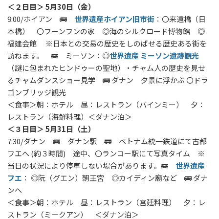
＜２日目＞ 5月30日（金）
9:00/ホイアン 🚌
世界遺産ホイアン旧市街
：〇来遠橋（日
本橋） 〇フーンフンの家 ◎海のシルクロード博物館 ◎
福建会館 ※日本との交易の歴史をしのばせる歴史ある街を
訪ねます。 🚌 ミーソン：◎
世界遺産 ミーソン遺跡観光
（謎に包まれたヒンドゥーの聖地）・チャム人の歴史を見せ
るチャムダンスショー見学 🚌 ダナン 夕景に浮かぶ 〇ドラ
ゴンブリッジ観光
＜食事＞朝：ホテル 昼：レストラン（バインミー） 夕：
レストラン（海鮮料理）＜ダナン泊＞
＜３日目＞ 5月31日（土）
7:30/ダナン 🚌 ダナン駅 🚃 ベトナム統一鉄道にて古都
フエへ (約３時間) 途中、〇ランコー駅にて写真タイム ※
当日の状況により停車しない場合があります。🚌
世界遺産
フエ
： ◎阮（グエン）朝王宮 ◎カイディン廟など 🚌 ダナ
ンへ
＜食事＞朝：ホテル 昼：レストラン（宮廷料理） 夕：レ
ストラン（ミークアン） ＜ダナン泊＞