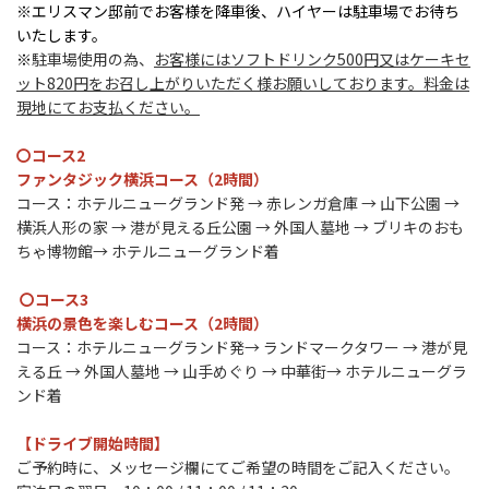
※エリスマン邸前でお客様を降車後、ハイヤーは駐車場でお待ち
いたします。
※
駐車場使用の為、
お客様にはソフトドリンク500円又はケーキセ
ット820円をお召し上がりいただく様お願いしております。料金は
現地にてお支払ください。
〇コース2
ファンタジック横浜コース（2時間）
コース：ホテルニューグランド発 → 赤レンガ倉庫 → 山下公園 →
横浜人形の家 → 港が見える丘公園 → 外国人墓地 → ブリキのおも
ちゃ博物館→ ホテルニューグランド着
〇コース3
横浜の景色を楽しむコース（2時間）
コース：ホテルニューグランド発→ ランドマークタワー → 港が見
える丘 → 外国人墓地 → 山手めぐり → 中華街→ ホテルニューグラ
ンド着
【ドライブ開始時間】
ご予約時に、メッセージ欄にてご希望の時間をご記入ください。