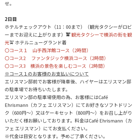
せ。
2日目
ホテルチェックアウト（11：00まで）（
観光タクシーがロビ
ーまでお迎えに上がります）
🚖
観光タクシーで横浜の街を観
光
🚖 ホテルニューグランド着
〇コース１ 山手西洋館コース（2時間）
〇コース2 ファンタジック横浜コース（2時間）
〇コース3 横浜の景色を楽しむコース（2時間）
※コース１のお客様のお支払いについて
エリスマン邸前でお客様が降車後、ハイヤーはエリスマン邸
の駐車場でお待ちいたします。
エリスマン邸の駐車場使用の為、お客様には
Café
Ehrismann（カフェ エリスマン）にてお好きな
ソフトドリン
ク（600円～）又はケーキセット（800円～）をお召し上がり
いただく様お願いしております。料金は
Café Ehrismann（カ
フェ エリスマン）
にてお支払ください。
※代金は目安となります。予めご了承ください。