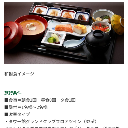
和朝食イメージ
旅行条件
■食事＝朝食1回 昼食0回 夕食1回
■受付＝1名様～2名様
■客室タイプ
・タワー館グランドクラブフロアツイン（32㎡）