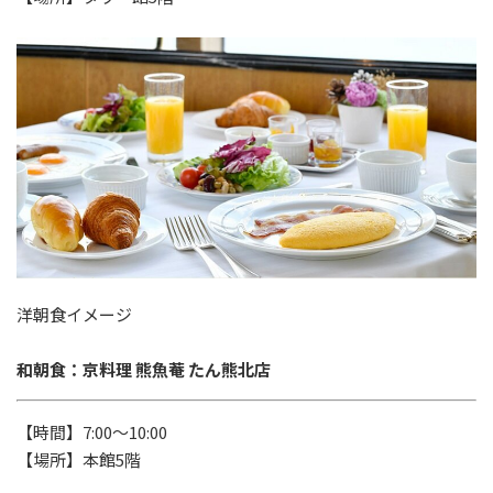
洋朝食イメージ
和朝食：京料理 熊魚菴 たん熊北店
【時間】7:00～10:00
【場所】本館5階