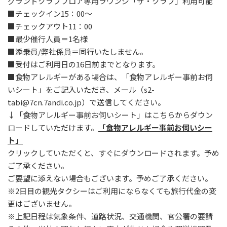
グランドクラブフロア専用ラウンジ「ザ・クラブ」利用可能
■チェックイン15：00～
■チェックアウト11：00
■
最少催行人員＝1名様
■添乗員/弊社係員＝同行いたしません。
■受付は
ご利用日の16日前までとなります。
■食物アレルギーがある場合は、「食物アレルギー事前お伺
いシート」をご記入いただき、メール（s2-
tabi@7cn.7andi.co.jp）で送信してください。
↓「食物アレルギー事前お伺いシート」はこちらからダウン
ロードしていただけます。
「食物アレルギー事前お伺いシー
ト」
クリックしていただくと、すぐにダウンロードされます。予め
ご了承ください。
ご要望に添えない場合もございます。予めご了承ください。
※2日目の観光タクシーはご利用にならなくても旅行代金の変
更はございません。
※上記日程は気象条件、道路状況、交通機関、官公署の要請