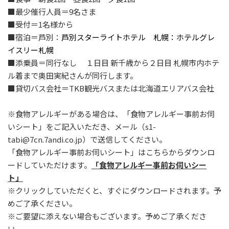
■最少催行人員＝9名さま
■受付＝1名様から
■宿泊＝芦別：
芦別スターライトホテル 札幌：ホテルグレ
イスリー札幌
■添乗員＝同行なし １日目 新千歳から２日目 札幌市内ホテ
ル着まで奥田実紀さんが同行します。
■貸切バス会社＝TKB観光バスまたは北海道エリアバス会社
※食物アレルギーがある場合は、「食物アレルギー事前お伺
いシート」をご記入いただき、メール（s1-
tabi@7cn.7andi.co.jp）で送信してください。
「食物アレルギー事前お伺いシート」はこちらからダウンロ
ードしていただけます。
「食物アレルギー事前お伺いシー
ト」
※クリックしていただくと、すぐにダウンロードされます。予
めご了承ください。
※ご要望に添えない場合もございます。予めご了承くださ
い。