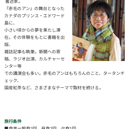
著述家。
『赤毛のアン』の舞台となった
カナダのプリンス・エドワード
島に、
小さい頃からの夢を果たし滞
在。その体験をもとに書籍を出
版、
雑誌記事も執筆。新聞への寄
稿、ラジオ出演、カルチャーセ
ンター等
での講演会も多い。赤毛のアンはもちろんのこと、タータンチ
ェック、
国産紅茶など、さまざまなテーマで取材を続ける。
旅行条件
■食事＝朝食2回 昼食2回 夕食1回