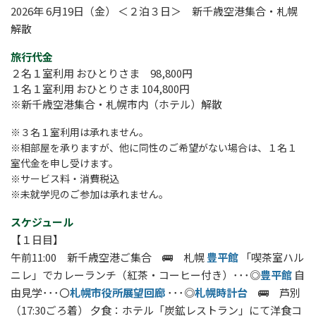
2026年 6月19日（金） ＜２泊３日＞ 新千歳空港集合・札幌
解散
旅行代金
２名１室利用 おひとりさま 98,800円
１名１室利用 おひとりさま 104,800円
※新千歳空港集合・札幌市内（ホテル）解散
※３名１室利用は承れません。
※相部屋を承りますが、他に同性のご希望がない場合は、１名１
室代金を申し受けます。
※サービス料・消費税込
※未就学児のご参加は承れません。
スケジュール
【１日目】
午前11:00 新千歳空港ご集合 🚌 札幌
豊平館
「喫茶室ハル
ニレ」でカレーランチ（紅茶・コーヒー付き）･･･◎
豊平館
自
由見学･･･〇
札幌市役所展望回廊
･･･◎
札幌時計台
🚌 芦別
（17:30ごろ着） 夕食：ホテル「炭鉱レストラン」にて洋食コ