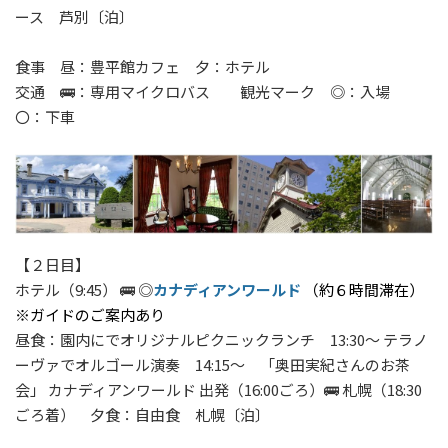
ース 芦別〔泊〕
食事 昼：豊平館カフェ 夕：ホテル
交通 🚌：専用マイクロバス 観光マーク ◎：入場
〇：下車
【２日目】
ホテル（9:45） 🚌 ◎
カナディアンワールド
（約６時間滞在）
※ガイドのご案内あり
昼食：園内にでオリジナルピクニックランチ
13:30～
テラノ
ーヴァでオルゴール演奏 14:15～ 「奥田実紀さんのお茶
会」 カナディアンワールド 出発（16:00ごろ）🚌 札幌（18:30
ごろ着） 夕食：自由食 札幌〔泊〕