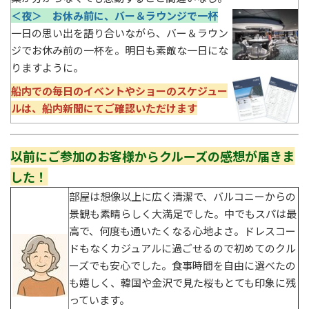
＜夜＞ お休み前に、バー＆ラウンジで一杯
一日の思い出を語り合いながら、バー＆ラウン
ジでお休み前の一杯を。明日も素敵な一日にな
りますように。
船内での毎日のイベントやショーのスケジュー
ルは、船内新聞にてご確認いただけます
以前にご参加のお客様からクルーズの感想が届きま
した！
部屋は想像以上に広く清潔で、バルコニーからの
景観も素晴らしく大満足でした。中でもスパは最
高で、何度も通いたくなる心地よさ。ドレスコー
ドもなくカジュアルに過ごせるので初めてのクル
ーズでも安心でした。食事時間を自由に選べたの
も嬉しく、韓国や金沢で見た桜もとても印象に残
っています。