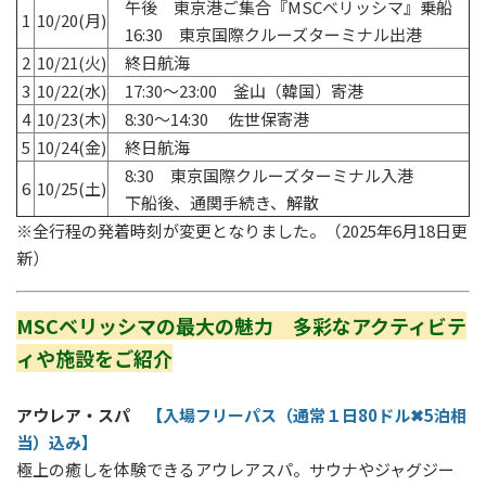
午後 東京港ご集合『MSCベリッシマ』乗船
1
10/20(月)
16:30 東京国際クルーズターミナル出港
2
10/21(火)
終日航海
3
10/22(水)
17:30～23:00 釜山（韓国）寄港
4
10/23(木)
8:30～14:30 佐世保寄港
5
10/24(金)
終日航海
8:30 東京国際クルーズターミナル入港
6
10/25(土)
下船後、通関手続き、解散
※全行程
の発着時刻が変更となりました。（2025年6月18日更
新）
MSCベリッシマの最大の魅力 多彩なアクティビテ
ィや施設をご紹介
アウレア・スパ
【入場フリーパス（通常１日80ドル✖5泊相
当）込み】
極上の癒しを体験できるアウレアスパ。サウナやジャグジー