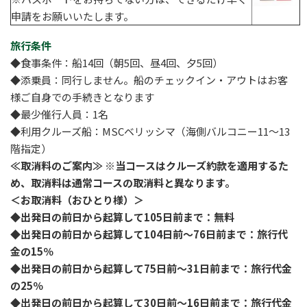
申請をお願いいたします。
旅行条件
◆食事条件：船14回（朝5回、昼4回、夕5回）
◆添乗員：同行しません。船のチェックイン・アウトはお客
様ご自身での手続きとなります
◆最少催行人員：1名
◆利用クルーズ船：MSCベリッシマ（海側バルコニー11～13
階指定）
≪取消料のご案内≫
※当コースはクルーズ約款を適用するた
め、取消料は通常コースの取消料と異なります。
＜お取消料（おひとり様）＞
◆出発日の前日から起算して105日前まで：無料
◆出発日の前日から起算して104日前〜76日前まで：旅行代
金の15％
◆出発日の前日から起算して75日前〜31日前まで：旅行代金
の25％
◆出発日の前日から起算して30日前〜16日前まで：旅行代金