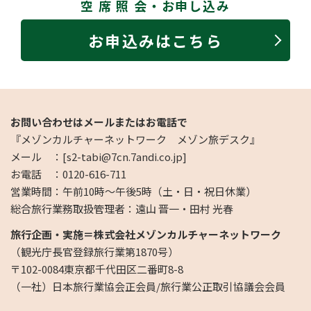
空 席 照 会・お申し込み
お申込みはこちら
お問い合わせはメールまたはお電話で
『メゾンカルチャーネットワーク メゾン旅デスク』
メール ：[s2-tabi@7cn.7andi.co.jp]
お電話 ：0120-616-711
営業時間：午前10時～午後5時（土・日・祝日休業）
総合旅行業務取扱管理者：遠山 晋一・田村 光春
旅行企画・実施＝株式会社メゾンカルチャーネットワーク
（観光庁長官登録旅行業第1870号）
〒102-0084東京都千代田区二番町8-8
（一社）日本旅行業協会正会員/旅行業公正取引協議会会員