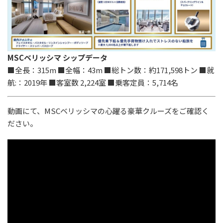
MSCベリッシマ シップデータ
■全長：315m ■全幅：43m ■総トン数：約171,598トン ■就
航:：2019年 ■客室数 2,224室 ■乗客定員：5,714名
動画にて、MSCベリッシマの心躍る豪華クルーズをご確認く
ださい。