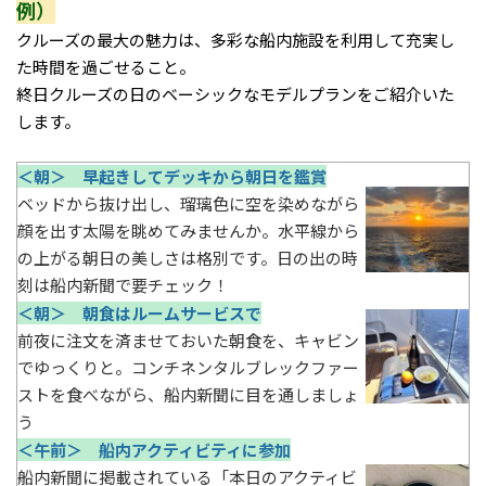
例）
クルーズの最大の魅力は、多彩な船内施設を利用して充実し
た時間を過ごせること。
終日クルーズの日のベーシックなモデルプランをご紹介いた
します。
＜朝＞ 早起きしてデッキから朝日を鑑賞
ベッドから抜け出し、瑠璃色に空を染めながら
顔を出す太陽を眺めてみませんか。水平線から
の上がる朝日の美しさは格別です。日の出の時
刻は船内新聞で要チェック！
＜朝＞ 朝食はルームサービスで
前夜に注文を済ませておいた朝食を、キャビン
でゆっくりと。コンチネンタルブレックファー
ストを食べながら、船内新聞に目を通しましょ
う
＜午前＞ 船内アクティビティに参加
船内新聞に掲載されている「本日のアクティビ