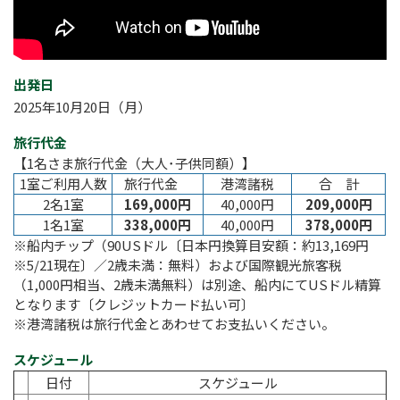
出発日
2025年10月20日（月）
旅行代金
【1名さま旅行代金（大人･子供同額）】
1室ご利用人数
旅行代金
港湾諸税
合 計
2名1室
169,000円
40,000円
209,000円
1名1室
338,000円
40,000円
378,000円
※船内チップ（90USドル〔日本円換算目安額：約13,169円
※5/21現在〕／2歳未満：無料）および国際観光旅客税
（1,000円相当、2歳未満無料）は別途、船内にてUSドル精算
となります〔クレジットカード払い可〕
※港湾諸税は旅行代金とあわせてお支払いください。
スケジュール
日付
スケジュール