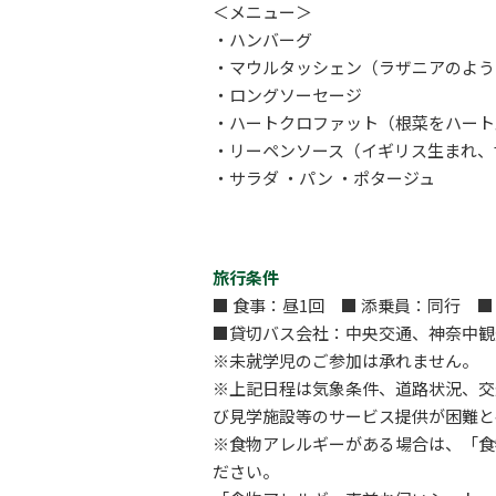
＜メニュー＞
・ハンバーグ
・マウルタッシェン（ラザニアのよう
・ロングソーセージ
・ハートクロファット（根菜をハート
・リーペンソース（イギリス生まれ、
・サラダ ・パン ・ポタージュ
旅行条件
■ 食事：昼1回 ■ 添乗員：同行 
■貸切バス会社：中央交通、神奈中観
※未就学児のご参加は承れません。
※上記日程は気象条件、道路状況、交
び見学施設等のサービス提供が困難と
※食物アレルギーがある場合は、「食物アレ
ださい。