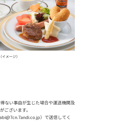
（イメージ）
し得ない事由が生じた場合や運送機関及
がございます。
n.7andi.co.jp）で送信してく