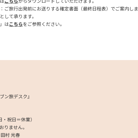
は
こちら
からダウンロードしていただけます。
：ご旅行出発前にお送りする確定書面（最終日程表）でご案内し
として承ります。
」は
こちら
をご参照ください。
ブン旅デスク』
日・祝日＝休業）
おりません。
田村 光春