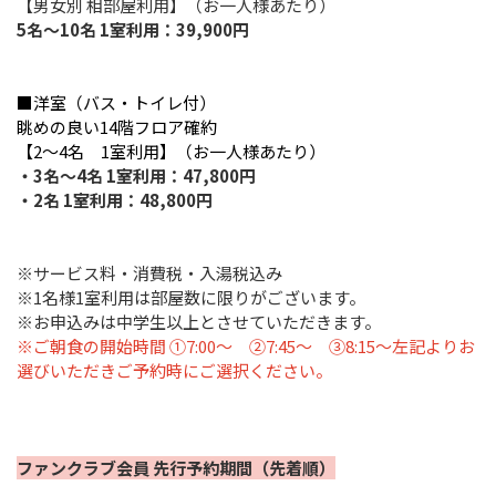
【男女別 相部屋利用】（お一人様あたり）
5名～10名 1室利用：39,900円
■洋室（バス・トイレ付）
眺めの良い14階フロア確約
【2～4名 1室利用】（お一人様あたり）
・3名～4名 1室利用：47,800円
・2名 1室利用：48,800円
※サービス料・消費税・入湯税込み
※1名様1室利用は部屋数に限りがございます。
※お申込みは中学生以上とさせていただきます。
※ご朝食の開始時間 ①7:00～ ②7:45～ ③8:15～左記よりお
選びいただきご予約時にご選択ください。
ファンクラブ会員 先行予約期間（先着順）