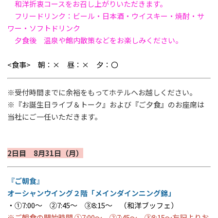
和洋折衷コースをお召し上がりいただきます。
フリードリンク：ビール・日本酒・ウイスキー・焼酎・サ
ワー・ソフトドリンク
夕食後 温泉や館内散策などをお楽しみください。
<食事> 朝：× 昼：× 夕：〇
※受付時間までに余裕をもってホテルヘお越しください。
※『お誕生日ライブ＆トーク』および『ご夕食』のお座席は
当社にご一任いただきます。
2日目 8月31日（月）
『ご朝食』
オーシャンウイング２階「メインダインニング錦」
・①7:00～ ②7:45～ ③8:15～ （和洋ブッフェ）
※ご朝食の開始時間 ①7:00～ ②7:45～ ③8:15～左記よりお