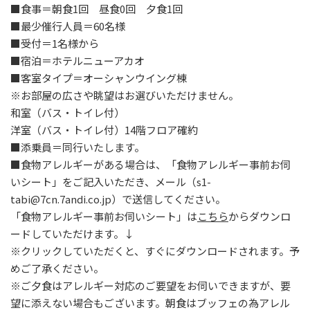
■食事＝朝食1回 昼食0回 夕食1回
■最少催行人員＝60名様
■受付＝1名様から
■宿泊＝ホテルニューアカオ
■客室タイプ＝オーシャンウイング棟
※お部屋の広さや眺望はお選びいただけません。
和室（バス・トイレ付）
洋室（バス・トイレ付）14階フロア確約
■添乗員＝同行いたします。
■食物アレルギーがある場合は、「食物アレルギー事前お伺
いシート」をご記入いただき、メール（
s1-
tabi@7cn.7andi.co.jp
）で送信してください。
「食物アレルギー事前お伺いシート」は
こちら
からダウンロ
ードしていただけます。↓
※クリックしていただくと、すぐにダウンロードされます。予
めご了承ください。
※ご夕食はアレルギー対応のご要望をお伺いできますが、要
望に添えない場合もございます。朝食はブッフェの為アレル