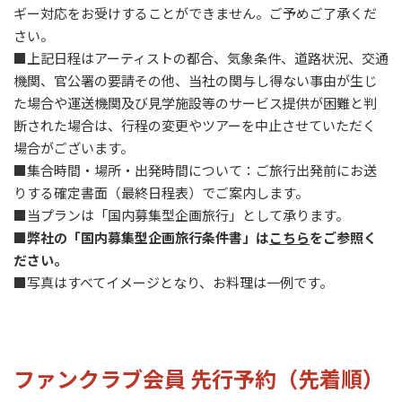
ギー対応をお受けすることができません。ご予めご了承くだ
さい。
■上記日程はアーティストの都合、気象条件、道路状況、交通
機関、官公署の要請その他、当社の関与し得ない事由が生じ
た場合や運送機関及び見学施設等のサービス提供が困難と判
断された場合は、行程の変更やツアーを中止させていただく
場合がございます。
■集合時間・場所・出発時間について：ご旅行出発前にお送
りする確定書面（最終日程表）でご案内します。
■当プランは「国内募集型企画旅行」として承ります。
■弊社の「国内募集型企画旅行条件書」は
こちら
をご参照く
ださい。
■写真はすべてイメージとなり、お料理は一例です。
ファンクラブ会員 先行予約（先着順）