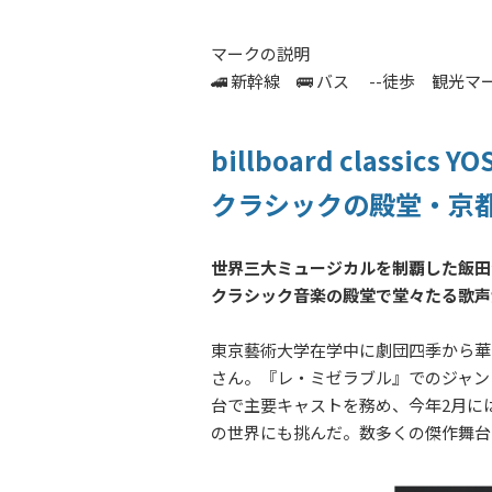
マークの説明
🚄 新幹線 🚌 バス --徒歩 観光
billboard classics 
クラシックの殿堂・京
世界三大ミュージカルを制覇した飯田
クラシック音楽の殿堂で堂々たる歌声
東京藝術大学在学中に劇団四季から華
さん。『レ・ミゼラブル』でのジャン
台で主要キャストを務め、今年
2
月に
の世界にも挑んだ。数多くの傑作舞台