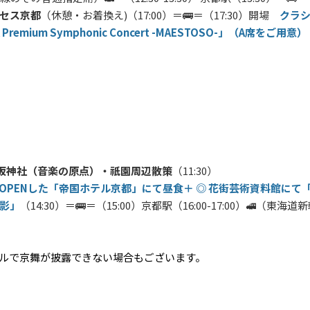
セス京都
（休憩・お着換え)（17:00）＝🚌＝（17:30）開場
クラ
IIDA Premium Symphonic Concert -MAESTOSO-」（A席をご用意）
坂神社（音楽の原点）・祇園周辺散策
（11:30）
日にOPENした「帝国ホテル京都」にて昼食＋ ◎ 花街芸術資料館に
影」
（14:30）＝🚌＝（15:00）京都駅（16:00-17:00）🚅（東海
ルで京舞が披露できない場合もございます。