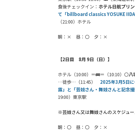
食後チェックイン：
ホテル日航プリン
て「billboard classics YOSUKE 
（21:00）ホテル
朝：× 昼：〇 夕：×
【2日目 8月 9日（日）】
ホテル（10:00）＝🚌＝（10:10）〇
八
…徒歩…（11:45）
2025年3月5
露」と「芸妓さん・舞妓さんと記念撮
19:00）東京駅
※芸妓さん又は舞妓さんのスケジュー
朝：〇 昼：〇 夕：×