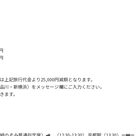
00円
円
上記旅行代金より25,000円減額となります。
品川・新横浜）をメッセージ欄にご入力ください。
きます。
新幹線のぞみ普通指定席）🚅 （12:30-13:30） 京都駅（13:30）＝