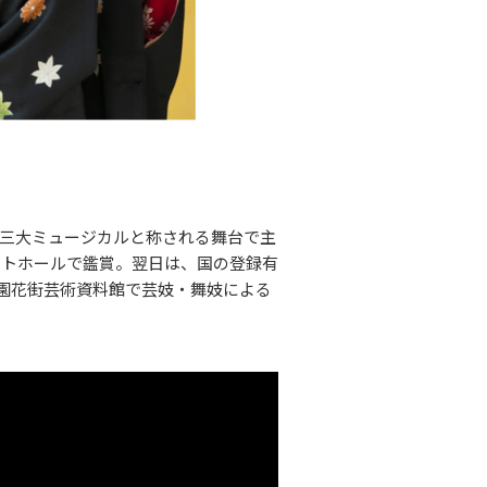
三大ミュージカルと称される舞台で主
ートホールで鑑賞。翌日は、国の登録有
祇園花街芸術資料館で芸妓・舞妓による