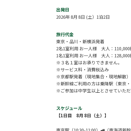
出発日
2026年 8月 8日 (土）1泊2日
旅行代金
東京・品川・新横浜発着
2名1室利用 お一人様 大人：110,0
1名1室利用 お一人様 大人：128,000
※３名１室はお承りできません。
※サービス料・消費税込み
※京都駅発着（現地集合・現地解散）は
※新幹線ご利用の方は乗降駅（東京・
※ご参加は中学生以上とさせていただ
スケジュール
【1日目 8月 8日（土）】
東京駅（10:30-11:00）🚅（東海道