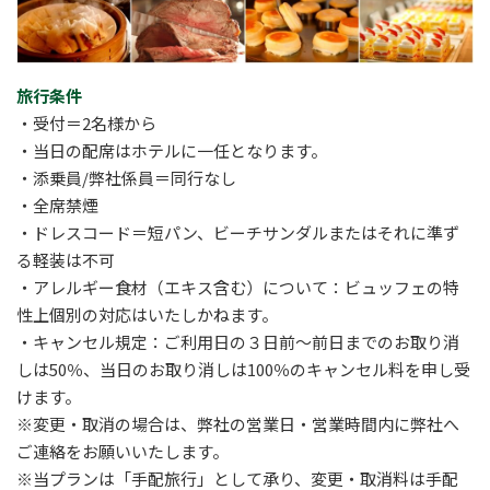
旅行条件
・受付＝2名様から
・当日の配席はホテルに一任となります。
・添乗員/弊社係員＝同行なし
・全席禁煙
・ドレスコード＝
短パン、ビーチサンダルまたはそれに準ず
る軽装は不可
・アレルギー食材（エキス含む）について：ビュッフェの特
性上個別の対応はいたしかねます。
・キャンセル規定：ご利用日の３日前～前日までのお取り消
しは50％、当日のお取り消しは100％のキャンセル料を申し受
けます。
※変更・取消の場合は、弊社の営業日・営業時間内に弊社へ
ご連絡をお願いいたします。
※当プランは「手配旅行」として承り、変更・取消料は手配