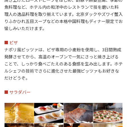
魚料理など、ホテル内の和洋中のレストランで技を磨いた料
理人の逸品料理を取り揃えています。北京ダックやズワイ蟹入
りふかひれ五目スープなどの本格中国料理もディナー限定でお
愉しみいただけます。
■ ピザ
ナポリ風ピッツァは、ピザ専用の小麦粉を使用し、3日間熟成
発酵させてから、高温のオーブンで一気にさっと焼き上げる
ことで、しっかり食べごたえのある食感を生み出します。ホテ
ルシェフの技術でさらに進化させた最強ピッツァもお好きな
だけどうぞ。
■ サラダバー