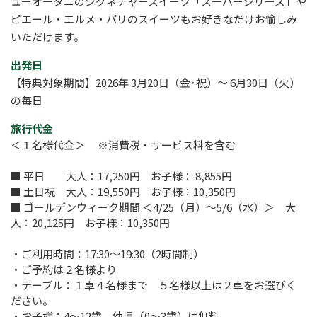
ューオータニのシグネチャースイーツ「スーパーシリーズ」や
ピエール・エルメ・パリのスイーツもお好きなだけお愉しみ
いただけます。
出発日
【特典対象期間】2026年 3月20日（金･祝）～ 6月30日（火）
の毎日
旅行代金
＜１名様代金＞ ※消費税・サービス料を含む
■ 平日 大人：17,250円 お子様： 8,855円
■ 土日祝 大人：19,550円 お子様：10,350円
■ ゴールデンウィーク
期間 ＜
4/25
（月）～
5/6
（水）＞ 大
人：20,125円 お子様：10,350円
・ご利用時間：
17:30
〜
19:30
（2時間制）
・ご予約は２名様より
・テーブル：１卓４名様まで ５名様以上は２卓をお選びく
ださい。
・お子様：
4
～
12
歳、幼児（
0
～
3
歳）は無料