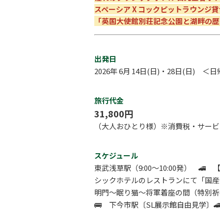
スペーシア X コックピットラウンジ貸
「英国大使館別荘記念公園と湖畔の歴
出発日
2026年 6月 14日(日)・28日(日) ＜
旅行代金
31,800円
（大人おひとり様）※消費税・サービ
スケジュール
東武浅草駅（9:00～10:00発） 🚄 
シックホテルのレストランにて「国産牛
明門～眠り猫～将軍着座の間（特別祈祷
🚌 下今市駅〔SL展示館自由見学〕
