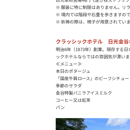
※ 服装に特に制限はありません。リ
※ 境内では階段や石畳を歩きますの
※ 祈祷の際は、椅子が用意されてい
クラッシックホテル 日光金谷
明治6年（1873年）創業。
現存する日
ックホテルならではの雰囲気が漂いま
≪メニュー≫
本日のポタージュ
「国産牛肩ロース」のビーフシチュー
季節のサラダ
金谷特製バニラアイスミルク
コーヒー又は紅茶
パン