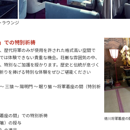
トラウンジ
」での特別祈祷
、歴代将軍のみが使用を許された格式高い空間で
では体験できない貴重な機会。荘厳な雰囲気の中、
、特別なご加護を授かります。歴史と伝統が息づく
祈りを捧げる特別な体験をぜひご堪能ください
 三猿 ～ 陽明門 ～ 眠り猫 ～
将軍着座の間（特別祈
着座の間」での特別祈祷
徳川将軍着座の
箸）の授与
》の進呈