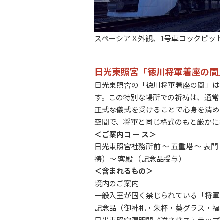
スペーシアＸ外観、1号車コックピッ
日光東照宮「徳川将軍着座の間
日光東照宮の「徳川将軍着座の間」は
す。この特別な場所での祈祷は、通常
正式な儀式を受けることで心身を清め
空間で、将軍と同じ格式のもと厳かに
＜ご案内コ ー ス＞
日光東照宮社務所前 ～ 五重塔 ～ 表門 ～
祷）～ 客殿 （記念品授与）
＜含まれるもの＞
境内のご案内
一般入室が固く禁じられている「将軍
記念品（御神札・朱杯・葵グラス・福
日光東照宮陽明門《逆さ柱ストラップ