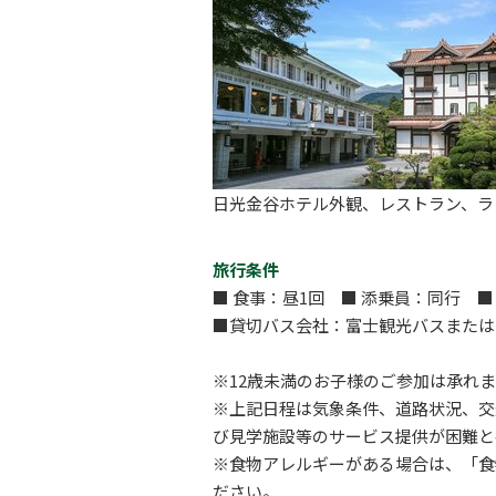
日光金谷ホテル外観、レストラン、ラ
旅行条件
■ 食事：昼1回 ■ 添乗員：同行 
■貸切バス会社：富士観光バスまたは
※12歳未満のお子様のご参加は承れ
※上記日程は気象条件、道路状況、交
び見学施設等のサービス提供が困難と
※食物アレルギーがある場合は、「食物アレ
ださい。