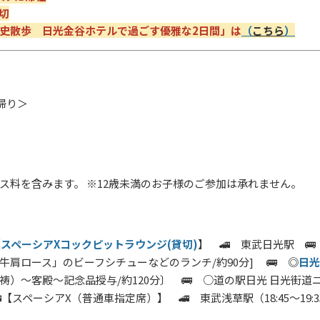
切
史散歩 日光金谷ホテルで過ごす優雅な2日間」は
（
こちら
）
日帰り＞
ス料を含みます。 ※12歳未満のお子様のご参加は承れません。
【
スペーシアXコックピットラウンジ(貸切)
】 🚄 東武日光駅 
肩ロース」のビーフシチューなどのランチ/約90分] 🚌 ◎
日光
）～客殿～記念品授与/約120分〕 🚌 ○
道の駅日光 日光街道
【スペーシアX（普通車指定席）】 🚄 東武浅草駅（18:45～19: