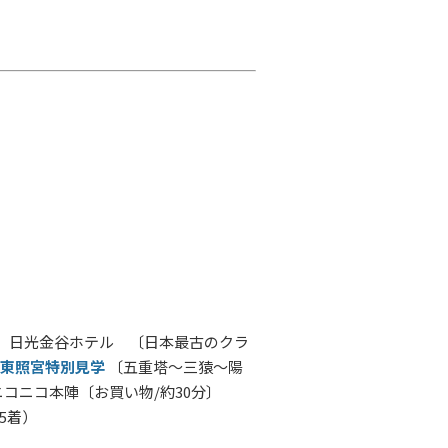
 日光金谷ホテル 〔日本最古のクラ
東照宮特別見学
〔五重塔～三猿～陽
ニコニコ本陣〔お買い物/約30分〕
35着）