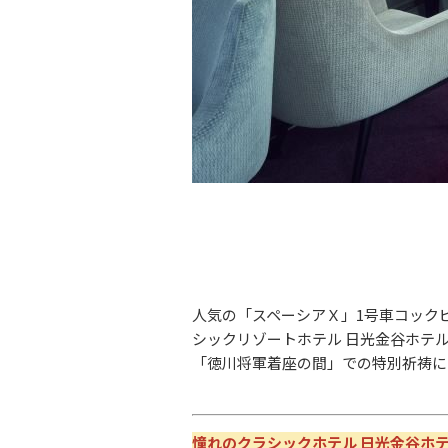
人気の「スペーシアＸ」1号車コック
シックリゾートホテル 日光金谷ホテ
「徳川将軍着座の間」での特別祈祷に
憧れのクラシックホテル 日光金谷ホテ