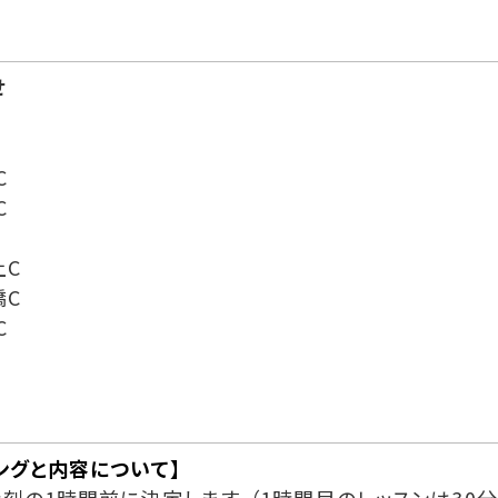
せ
C
C
上C
橋C
C
ングと内容について】