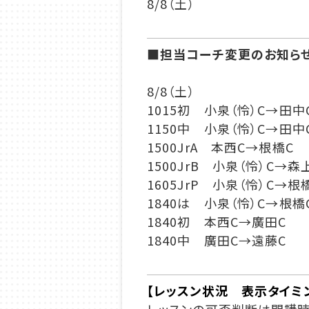
8/8
（土）
■担当コーチ変更のお知ら
8/8（土）
1015初 小泉（怜）C→田中
1150中 小泉（怜）C→田中
1500JrA 本西C→根橋C
1500JrB 小泉（怜）C→森
1605JrP 小泉（怜）C→根
1840は 小泉（怜）C→根橋
1840初 本西C→廣田C
1840中 廣田C→遠藤C
【レッスン状況 表示タイミ