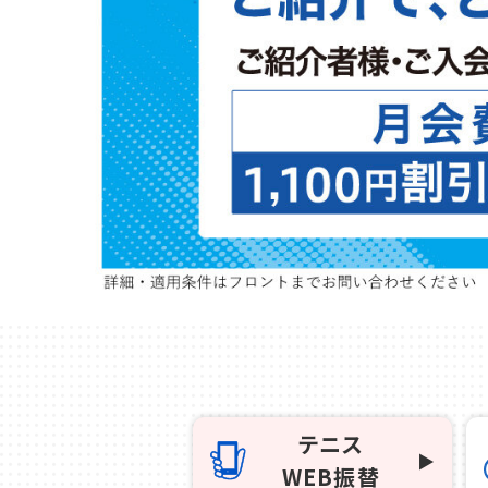
千葉
蘇我
（千葉市中央区）
大阪
鳳
八尾
（堺市西区）
（八尾市）
テニス
WEB振替