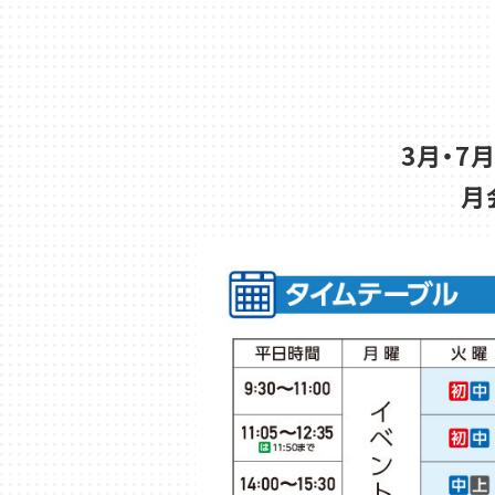
3月・7
月