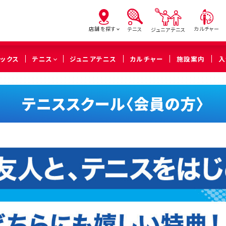
店舗を探す
カルチャー
テニス
ジュニアテニス
ピックス
テニス
ジュニアテニス
カルチャー
施設案内
入
亀有
北砂
西
テニススクール〈会員の方〉
（葛飾区）
（江東区）
（足立
橋本
溝の口
武蔵
（相模原市緑区）
（川崎市高津区）
（川崎市中
久喜
（久喜市）