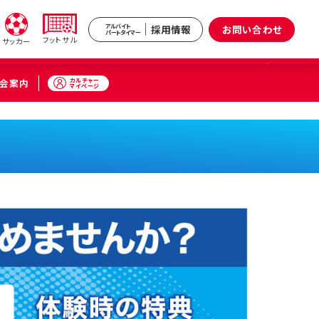
採用情報
お問い合わせ
アルバイト
パートタイマー
フットサル
サッカー
カルチャー
会案内
マイページ
新井
武蔵境
区）
（武蔵野市）
小杉
原区）