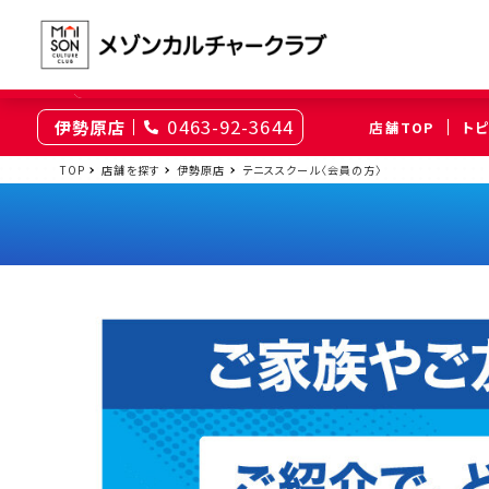
0463-92-3644
伊勢原店
店舗TOP
ト
東京
TOP
店舗を探す
伊勢原店
テニススクール〈会員の方〉
綾瀬
大井町
（足立区）
（品川区）
神奈川
伊勢原
相模原
（伊勢原市）
（相模原市南区）
埼玉
上尾
浦和
（上尾市）
（さいたま市浦和区）