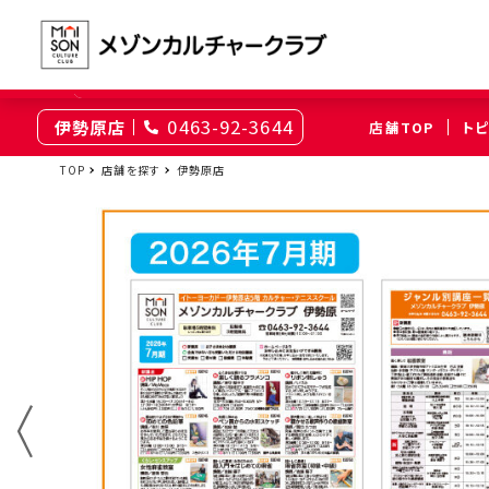
0463-92-3644
伊勢原店
店舗TOP
ト
東京
TOP
店舗を探す
伊勢原店
綾瀬
大井町
（足立区）
（品川区）
神奈川
伊勢原
相模原
（伊勢原市）
（相模原市南区）
埼玉
上尾
浦和
（上尾市）
（さいたま市浦和区）