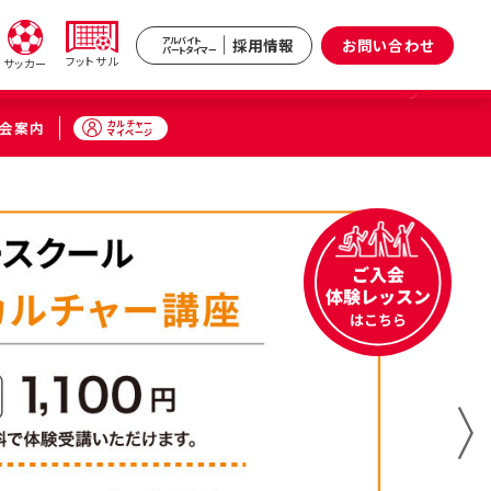
採用情報
お問い合わせ
アルバイト
パートタイマー
フットサル
サッカー
カルチャー
会案内
マイページ
新井
武蔵境
区）
（武蔵野市）
小杉
原区）