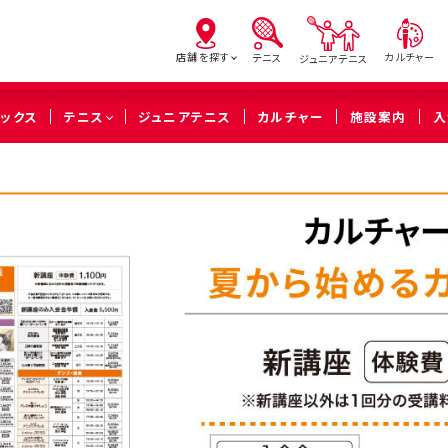
店舗を探す
カルチャー
テニス
ジュニアテニス
ピックス
テニス
ジュニアテニス
カルチャー
施設案内
入
亀有
北砂
西
（葛飾区）
（江東区）
（足立
橋本
溝の口
武蔵
（相模原市緑区）
（川崎市高津区）
（川崎市中
久喜
（久喜市）