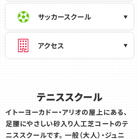
ゴールドスクールサッカーテクニックのレ
ッスンを体験しよう！
サッカースクール
2026.06.21
テニス
アクセス
7/20(月･祝) おひとり様のご参加OK ダブ
ルスイベント
2026.06.16
テニス
夏休み 短期集中 テニスレッスン 受講生
テニススクール
募集中！
イトーヨーカドー・アリオの屋上にある、
足腰にやさしい砂入り人工芝コートのテ
2026.06.07
テニス
ニススクールです。
一般（大人）・ジュニ
30分ちょこっと テニス 無料体験！