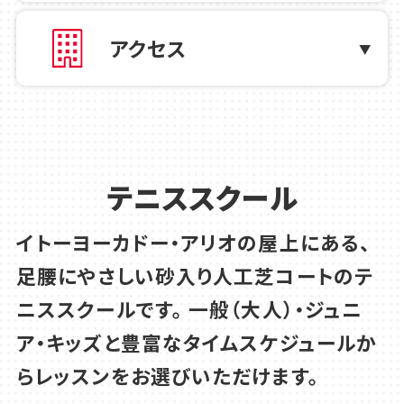
2026.07.30
テニス
アクセス
8/1（土）8/2（日）限定 テニススクール無
料体験チケット配布のお知らせ
2026.07.26
テニス
テニススクール
夏のストリングスキャンペーンのお知らせ
イトーヨーカドー・アリオの屋上にある、
2026.07.23
テニス
足腰にやさしい砂入り人工芝コートのテ
8月期 テニス体験会のご案内
ニススクールです。
一般（大人）・ジュニ
ア・キッズと豊富なタイムスケジュールか
2026.07.23
テニス
らレッスンをお選びいただけます。
8月 特別イベント ピックルボール体験