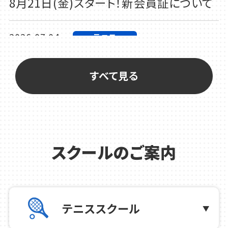
8月21日(金)スタート！新会員証について
2026.07.04
テニス
2026年 サマータイムのご案内
すべて見る
2026.07.02
テニス
2026年お盆休み特別レッスンのお知らせ
2026.06.28
テニス
スクールのご案内
短期テニスレッスン受講生募集中！
2026.06.18
カルチャー
テニススクール
新しいWEBチラシを公開しました！