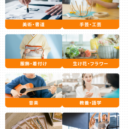
美術・書道
手芸・工芸
服飾・着付け
生け花・フラワー
音楽
教養・語学