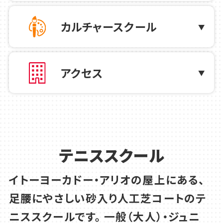
カルチャースクール
2026.06.06
テニス
MCC CUP中級クラスダブルス大会のお
知らせ
アクセス
2026.06.06
テニス
2026年ジュニアテニスキャンプのお知ら
せ
テニススクール
2026.05.29
テニス
イトーヨーカドー・アリオの屋上にある、
テニススクール 熱中症対策について
足腰にやさしい砂入り人工芝コートのテ
ニススクールです。
一般（大人）・ジュニ
2026.05.25
テニス