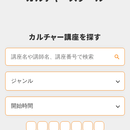
【西新井・亀有・綾瀬】合同ダンス発表
会！！ inアリオ西新井
2026.03.17
カルチャー
【大人特集】26年春🌸新講座・特別講座
入会キャンペーン
2026.03.07
カルチャー
🌸【小学生以下対象】こども体験レッスン0
円キャンペーン！