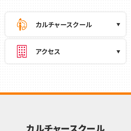
2026.05.11
お知らせ
当社ホームページURL（ドメイン）変更の
カルチャースクール
お知らせ ドメイン変更に関するＦＡＱ
2026.05.09
カルチャー
アクセス
🎁いつでもご利用いただけるご紹介特典
✨🎁
2026.05.08
カルチャー
【西新井・亀有・綾瀬】合同ダンス発表会を
開催いたしました😊
カルチャースクール
2026.04.18
カルチャー