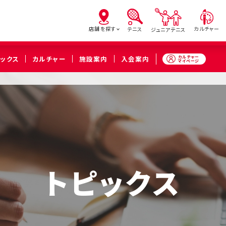
店舗を探す
カルチャー
テニス
ジュニアテニス
カルチャー
ピックス
カルチャー
施設案内
入会案内
マイページ
亀有
北砂
西
（葛飾区）
（江東区）
（足立
橋本
溝の口
武蔵
（相模原市緑区）
（川崎市高津区）
（川崎市中
トピックス
久喜
（久喜市）