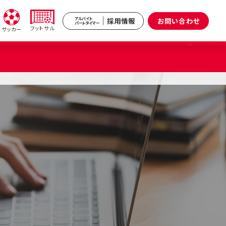
採用情報
お問い合わせ
アルバイト
パートタイマー
フットサル
サッカー
新井
武蔵境
区）
（武蔵野市）
小杉
原区）