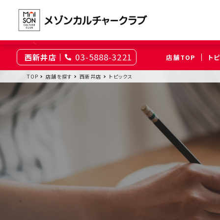
03-5888-3221
西新井店
店舗TOP
ト
東京
TOP
店舗を探す
西新井店
トピックス
綾瀬
大井町
（足立区）
（品川区）
神奈川
伊勢原
相模原
（伊勢原市）
（相模原市南区）
埼玉
上尾
浦和
（上尾市）
（さいたま市浦和区）