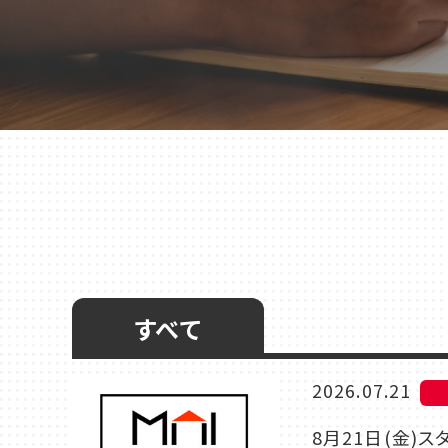
千葉
蘇我
（千葉市中央区）
大阪
鳳
八尾
（堺市西区）
（八尾市）
すべて
2026.07.21
8月21日(金)