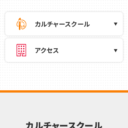
夏の新講座・特別講座 7/17(金)～
7/25(土)開催講座 締め切り間近です。
カルチャースクール
お急ぎください‼
2026.07.05
カルチャー
アクセス
【夏のおとな特別講座一覧のご案内】
2026.07.05
カルチャー
【夏のこども特別講座一覧のご案内】
2026.07.03
お知らせ
7/4(土) 7/5(日)限定配布 体験費全講
カルチャースクール
座1,100円＆小学生以下体験費無料チケ