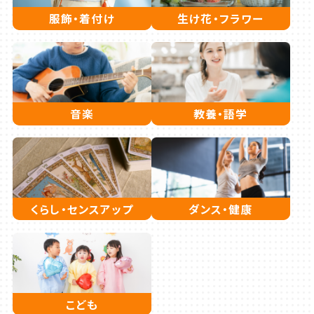
服飾・着付け
生け花・フラワー
音楽
教養・語学
くらし・センスアップ
ダンス・健康
こども