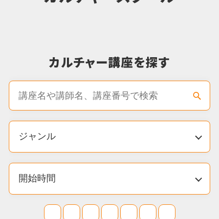
夏休み講座情報、公開いたしました
2026.06.04
カルチャー
【開講決定！7月～スタート】新講座「季節
を愉しむ薬膳」のご案内
2026.05.12
カルチャー
《通年特典》 2名以上の同時入会で「入会
金半額！」