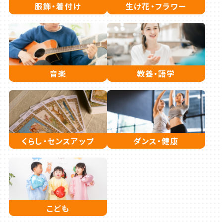
服飾・着付け
生け花・フラワー
音楽
教養・語学
くらし・センスアップ
ダンス・健康
こども