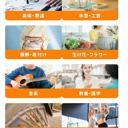
美術・書道
手芸・工芸
服飾・着付け
生け花・フラワー
音楽
教養・語学