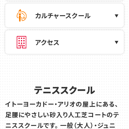
2026.07.23
テニス
第15回MCC CUP 橋本代表が決まりま
カルチャースクール
した！
アクセス
2026.07.21
お知らせ
8月21日(金)スタート！新会員証について
2026.06.30
テニス
田村豊美コーチによる女子ダブルス強化
テニススクール
レッスンのお知らせ
イトーヨーカドー・アリオの屋上にある、
足腰にやさしい砂入り人工芝コートのテ
2026.06.29
お知らせ
ニススクールです。
一般（大人）・ジュニ
休業期間のご案内