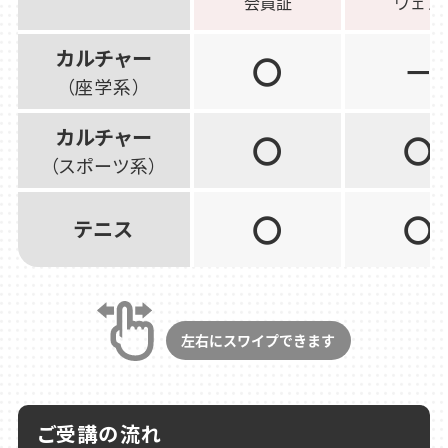
カルチャー
〇
－
（座学系）
カルチャー
〇
〇
（スポーツ系）
〇
〇
テニス
ご受講の流れ