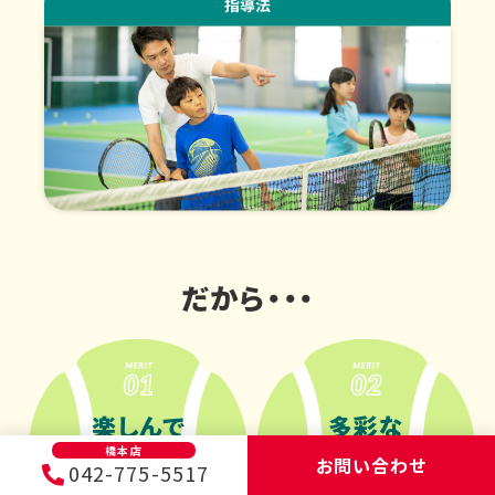
だから・・・
楽しんで
多彩な
続けることが
テクニックが
橋本店
お問い合わせ
042-775-5517
メニュー
できる
身につく