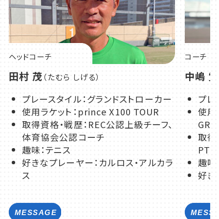
ヘッドコーチ
コーチ
田村 茂
中嶋 覚
（たむら しげる）
プレースタイル：グランドストローカー
プレ
使用ラケット：prince X100 TOUR
使用ラ
取得資格・戦歴：REC公認上級チーフ、
GRA
体育協会公認コーチ
取得
趣味：テニス
PT
好きなプレーヤー：カルロス・アルカラ
趣味
ス
好き