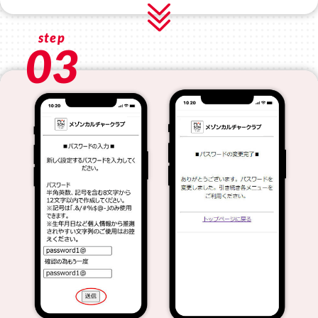
step
03