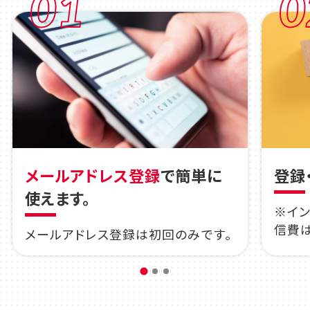
01
0
メールアドレス登録
で簡単に
登録
使えます。
※イ
信費
メールアドレス登録は初回のみです。