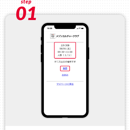
step
01