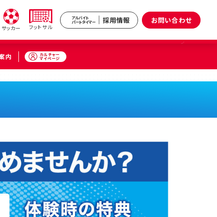
採用情報
お問い合わせ
アルバイト
パートタイマー
フットサル
サッカー
カルチャー
案内
マイページ
新井
武蔵境
区）
（武蔵野市）
小杉
原区）