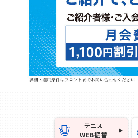
千葉
蘇我
（千葉市中央区）
大阪
鳳
八尾
（堺市西区）
（八尾市）
テニス
WEB振替