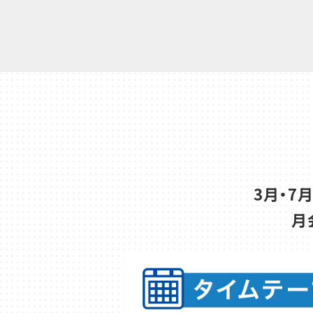
3月・7
月