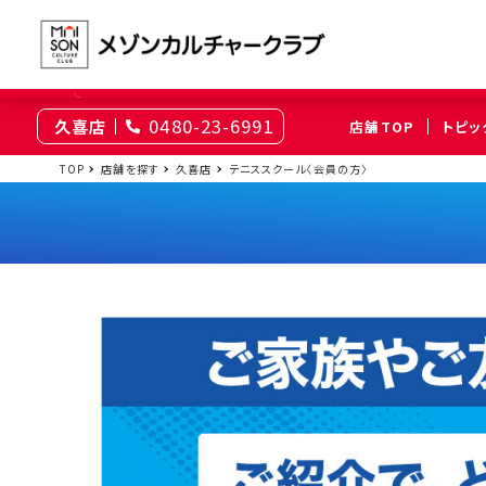
0480-23-6991
久喜店
店舗TOP
トピッ
東京
TOP
店舗を探す
久喜店
テニススクール〈会員の方〉
綾瀬
大井町
（足立区）
（品川区）
神奈川
伊勢原
相模原
（伊勢原市）
（相模原市南区）
埼玉
上尾
浦和
（上尾市）
（さいたま市浦和区）