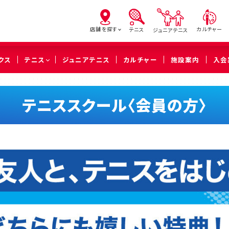
店舗を探す
カルチャー
テニス
ジュニアテニス
クス
テニス
ジュニアテニス
カルチャー
施設案内
入会
亀有
北砂
西
テニススクール〈会員の方〉
（葛飾区）
（江東区）
（足立
橋本
溝の口
武蔵
（相模原市緑区）
（川崎市高津区）
（川崎市中
久喜
（久喜市）