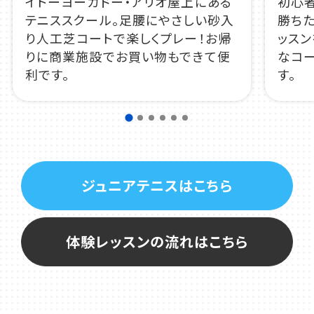
イトーヨーカドー・アリオ屋上にある
初心
テニススクール。足腰にやさしい砂入
勝ち
り人工芝コートで楽しくプレー！お帰
ッス
りに商業施設でお買い物もできて便
なコ
利です。
す。
ジュニアテニスはこちら
体験レッスンの流れはこちら