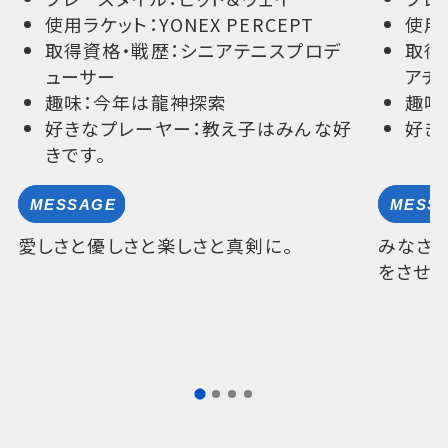
使用ラケット：YONEX PERCEPT
使用ラ
取得資格・戦歴：シニアテニスプロデ
取得
ューサー
アチ
趣味：今年は龍神探索
趣味
好きなプレーヤー：教え子はみんな好
好き
きです。
愛しさと優しさと楽しさと真剣に。
みなさ
をさせて