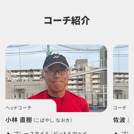
コーチ紹介
ヘッドコーチ
コーチ
小林 直樹
佐波 
（こばやし なおき）
プレースタイル：ビット＆ウェイ
プレ