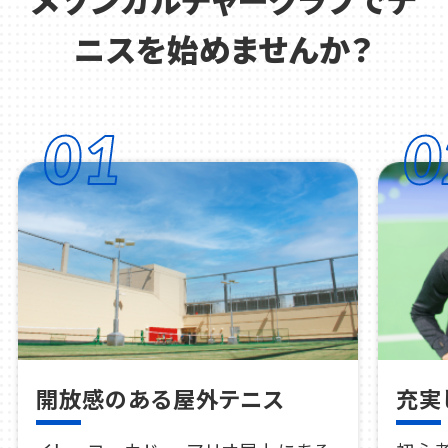
ニスを始めませんか？
01
0
開放感のある屋外テニス
充実