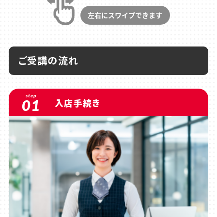
ご受講の流れ
step
01
入店手続き