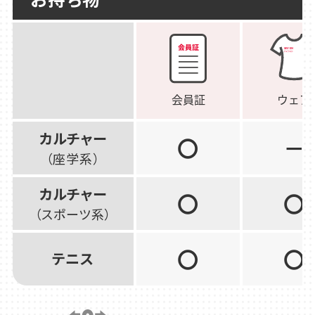
カルチャー
〇
－
（座学系）
カルチャー
〇
〇
（スポーツ系）
〇
〇
テニス