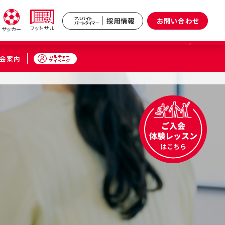
採用情報
お問い合わせ
アルバイト
パートタイマー
フットサル
サッカー
カルチャー
会案内
マイページ
新井
武蔵境
区）
（武蔵野市）
小杉
原区）