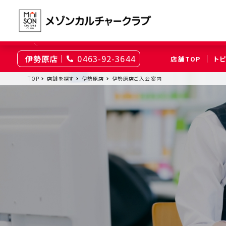
0463-92-3644
伊勢原店
店舗TOP
ト
東京
TOP
店舗を探す
伊勢原店
伊勢原店ご入会案内
綾瀬
大井町
（足立区）
（品川区）
神奈川
伊勢原
相模原
（伊勢原市）
（相模原市南区）
埼玉
上尾
浦和
（上尾市）
（さいたま市浦和区）