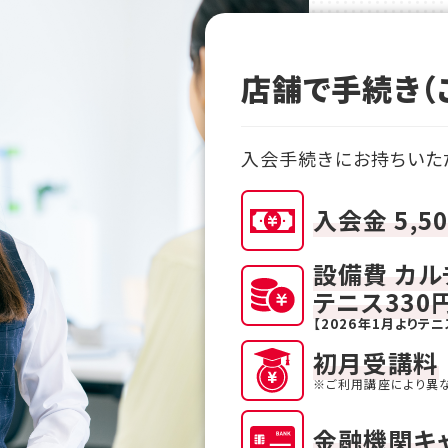
店舗で手続き（
入会手続きにお持ちいた
入会金 5,5
設備費 カル
テニス330
【2026年1月よりテ
初月受講料
※ご利用講座により異
金融機関キ