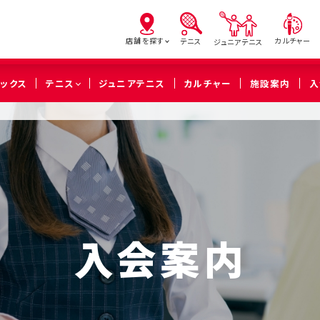
店舗を探す
カルチャー
テニス
ジュニアテニス
ピックス
テニス
ジュニアテニス
カルチャー
施設案内
入
亀有
北砂
西
（葛飾区）
（江東区）
（足立
橋本
溝の口
武蔵
（相模原市緑区）
（川崎市高津区）
（川崎市中
入会案内
久喜
（久喜市）