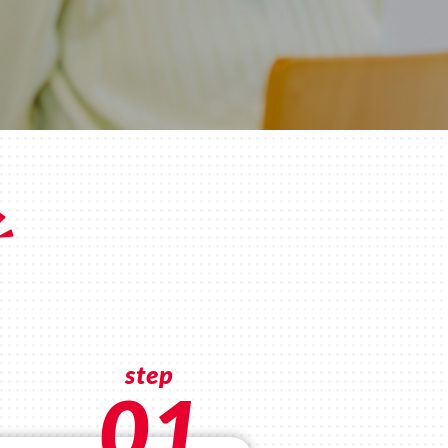
step
01