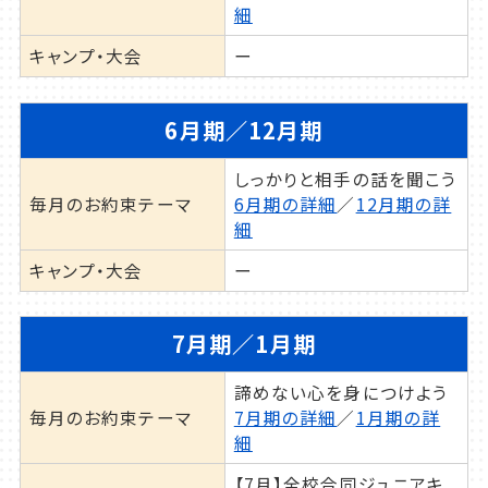
イトーヨーカドー伊勢原店5階に受付、屋上
細
にコートがござます。
キャンプ・大会
ー
6月期／12月期
しっかりと相手の話を聞こう
毎月のお約束テーマ
6月期の詳細
／
12月期の詳
細
キャンプ・大会
ー
7月期／1月期
諦めない心を身につけよう
毎月のお約束テーマ
7月期の詳細
／
1月期の詳
細
【7月】全校合同ジュニアキ