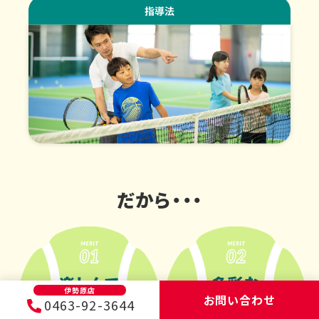
だから・・・
楽しんで
多彩な
伊勢原店
お問い合わせ
続けることが
テクニックが
0463-92-3644
メニュー