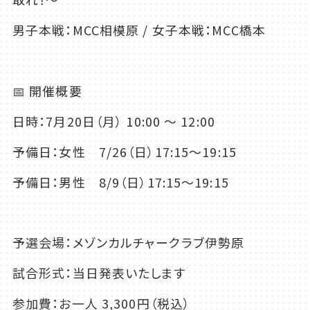
男子本戦：
MCC
相模原
/
女子本戦：
MCC
橋本
📅 開催概要
日時：
7
月
20
日（月）
10:00
〜
12:00
予備日：女性
7/26
（日）
17:15
～
19:15
予備日：男性
8/9
（日）
17:15
～
19:15
予選会場：メゾンカルチャークラブ伊勢原
試合形式：当日発表いたします
参加費：お一人
3,300
円（税込）