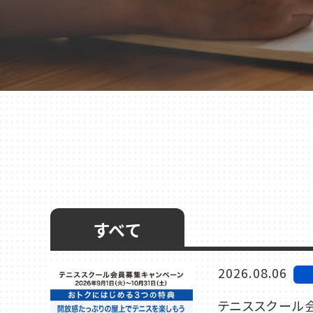
千葉
蘇我
（千葉市中央区）
大阪
鳳
八尾
（堺市西区）
（八尾市）
すべて
2026.08.06
テニススクール