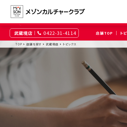
0422-31-4114
武蔵境店
店舗TOP
ト
東京
TOP
店舗を探す
武蔵境店
トピックス
綾瀬
大井町
（足立区）
（品川区）
神奈川
伊勢原
相模原
（伊勢原市）
（相模原市南区）
埼玉
上尾
浦和
（上尾市）
（さいたま市浦和区）