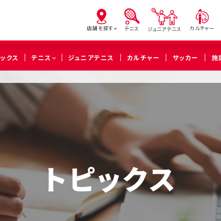
店舗を探す
カルチャー
テニス
ジュニアテニス
ピックス
テニス
ジュニアテニス
カルチャー
サッカー
施
亀有
北砂
西
（葛飾区）
（江東区）
（足立
橋本
溝の口
武蔵
（相模原市緑区）
（川崎市高津区）
（川崎市中
トピックス
久喜
（久喜市）