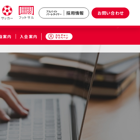
採用情報
お問い合わせ
アルバイト
パートタイマー
フットサル
サッカー
カルチャー
設案内
入会案内
マイページ
新井
武蔵境
区）
（武蔵野市）
小杉
原区）