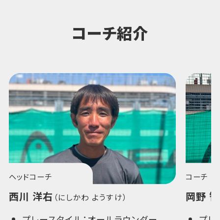
コーチ紹介
ヘッドコーチ
コーチ
西川 洋右
岡野 
（にしかわ ようすけ）
プレースタイル：オールラウンダー
プレ