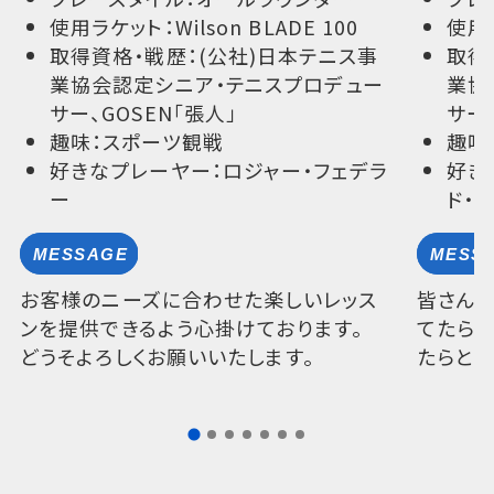
使用ラケット：Wilson BLADE 100
使用ラ
取得資格・戦歴：(公社)日本テニス事
取得
業協会認定シニア・テニスプロデュー
業協
サー、GOSEN「張人」
サー
趣味：スポーツ観戦
趣味
好きなプレーヤー：ロジャー・フェデラ
好き
ー
ド・
お客様のニーズに合わせた楽しいレッス
皆さん
ンを提供できるよう心掛けております。
てたら嬉
どうそよろしくお願いいたします。
たらと思