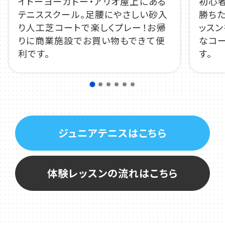
イトーヨーカドー・アリオ屋上にある
初心
テニススクール。足腰にやさしい砂入
勝ち
り人工芝コートで楽しくプレー！お帰
ッス
りに商業施設でお買い物もできて便
なコ
利です。
す。
ジュニアテニスはこちら
体験レッスンの流れはこちら