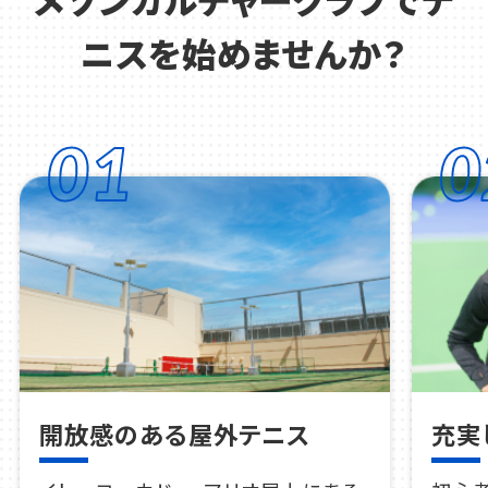
ニスを始めませんか？
01
0
開放感のある屋外テニス
充実