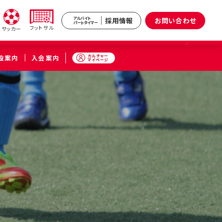
採用情報
お問い合わせ
アルバイト
パートタイマー
フットサル
サッカー
カルチャー
設案内
入会案内
マイページ
新井
武蔵境
区）
（武蔵野市）
ル
小杉
原区）