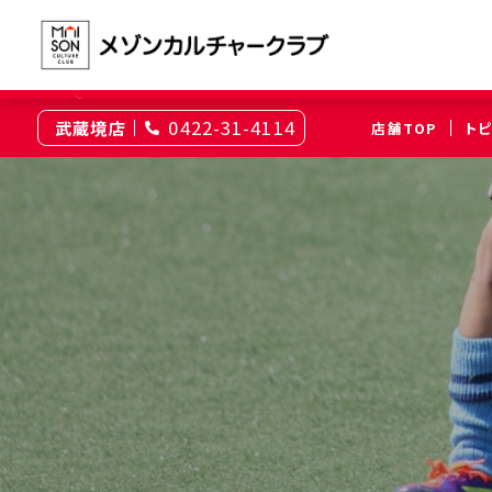
TOP
店舗を探す
武蔵境店
武蔵境店サッカースクール
0422-31-4114
武蔵境店
店舗TOP
ト
東京
綾瀬
大井町
（足立区）
（品川区）
神奈川
伊勢原
相模原
（伊勢原市）
（相模原市南区）
埼玉
上尾
浦和
（上尾市）
（さいたま市浦和区）