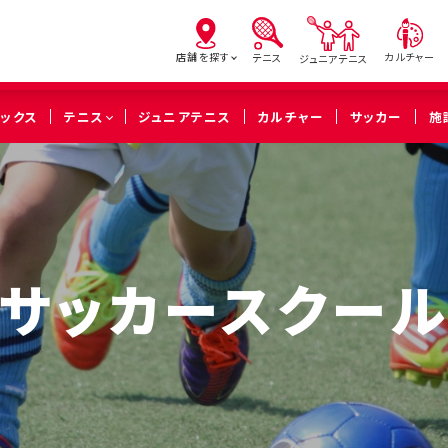
店舗を探す
カルチャー
テニス
ジュニアテニス
ピックス
テニス
ジュニアテニス
カルチャー
サッカー
施
亀有
北砂
西
（葛飾区）
（江東区）
（足立
サッカースクー
橋本
溝の口
武蔵
（相模原市緑区）
（川崎市高津区）
（川崎市中
久喜
（久喜市）