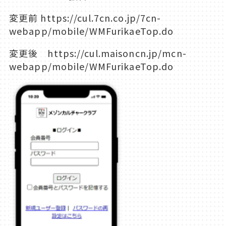
変更前 https://cul.7cn.co.jp/7cn-
webapp/mobile/WMFurikaeTop.do
変更後 https://cul.maisoncn.jp/mcn-
webapp/mobile/WMFurikaeTop.do