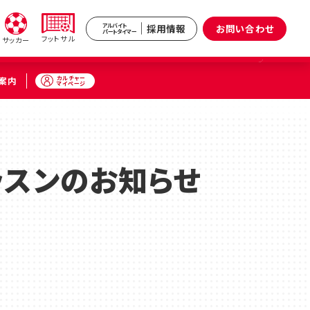
採用情報
お問い合わせ
アルバイト
パートタイマー
フットサル
サッカー
カルチャー
案内
マイページ
新井
武蔵境
区）
（武蔵野市）
ッスンのお知らせ
小杉
原区）