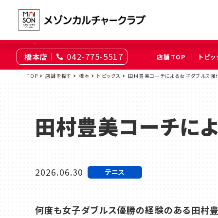
042-775-5517
橋本店
店舗TOP
トピッ
東京
TOP
店舗を探す
橋本
トピックス
田村豊美コーチによる女子ダブルス強
綾瀬
大井町
（足立区）
（品川区）
田村豊美コーチによ
神奈川
伊勢原
相模原
（伊勢原市）
（相模原市南区）
2026.06.30
テニス
埼玉
上尾
浦和
何度も女子ダブルス優勝の経験のある田村豊
（上尾市）
（さいたま市浦和区）