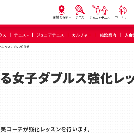
店舗を探す
カルチャー
テニス
ジュニアテニス
クス
テニス
ジュニアテニス
カルチャー
施設案内
入会
化レッスンのお知らせ
亀有
北砂
西
（葛飾区）
（江東区）
（足立
る女子ダブルス強化レ
橋本
溝の口
武蔵
（相模原市緑区）
（川崎市高津区）
（川崎市中
久喜
美コーチが強化レッスンを行います。
（久喜市）