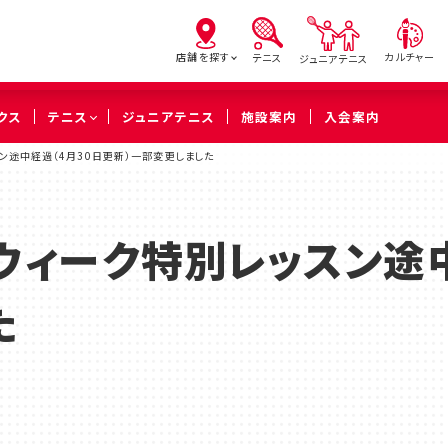
店舗を探す
カルチャー
テニス
ジュニアテニス
クス
テニス
ジュニアテニス
施設案内
入会案内
スン途中経過（4月30日更新）一部変更しました
亀有
北砂
西
（葛飾区）
（江東区）
（足立
ウィーク特別レッスン途
橋本
溝の口
武蔵
た
（相模原市緑区）
（川崎市高津区）
（川崎市中
久喜
（久喜市）