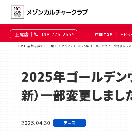
048-776-2655
上尾店
店舗TOP
トピッ
東京
TOP
店舗を探す
上尾
トピックス
2025年ゴールデンウィーク特別レッ
綾瀬
大井町
（足立区）
（品川区）
2025年ゴールデン
神奈川
伊勢原
相模原
新）一部変更しまし
（伊勢原市）
（相模原市南区）
埼玉
上尾
浦和
2025.04.30
テニス
（上尾市）
（さいたま市浦和区）