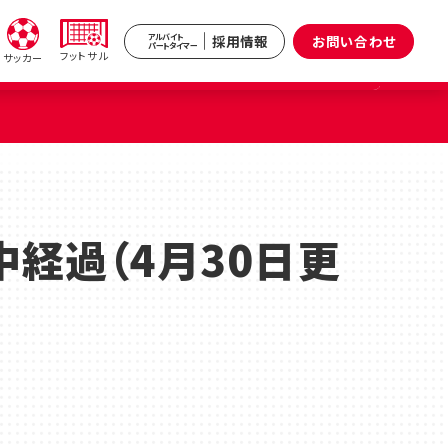
採用情報
お問い合わせ
アルバイト
パートタイマー
フットサル
サッカー
新井
武蔵境
区）
（武蔵野市）
中経過（4月30日更
小杉
原区）