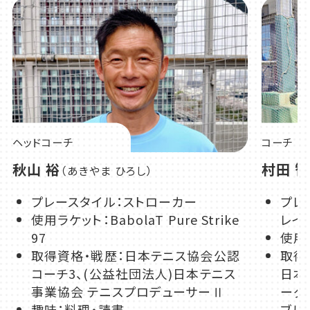
ヘッドコーチ
コーチ
秋山 裕
村田 
（あきやま ひろし）
プレースタイル：ストローカー
プレ
使用ラケット：BabolaT Pure Strike
レイ
97
使用ラ
取得資格・戦歴：日本テニス協会公認
取得
コーチ3、(公益社団法人)日本テニス
日本
事業協会 テニスプロデューサーⅡ
ーダ
趣味：料理・読書
ブル