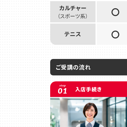
カルチャー
〇
（スポーツ系）
〇
テニス
ご受講の流れ
step
入店手続き
01