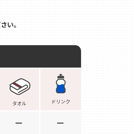
さい。
－
－