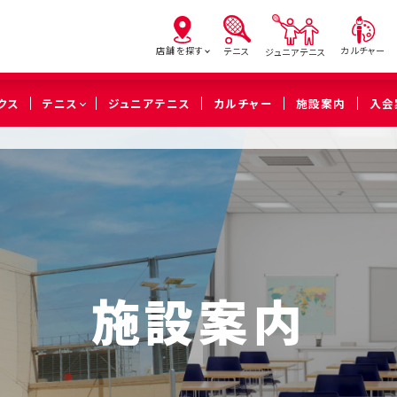
店舗を探す
カルチャー
テニス
ジュニアテニス
クス
テニス
ジュニアテニス
カルチャー
施設案内
入会
亀有
北砂
西
（葛飾区）
（江東区）
（足立
橋本
溝の口
武蔵
（相模原市緑区）
（川崎市高津区）
（川崎市中
施設案内
久喜
（久喜市）