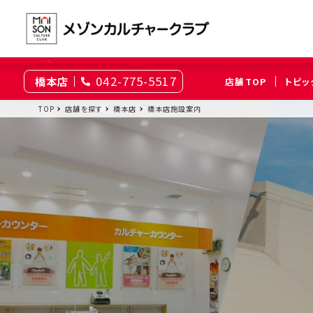
042-775-5517
橋本店
店舗TOP
トピッ
東京
TOP
店舗を探す
橋本店
橋本店施設案内
綾瀬
大井町
（足立区）
（品川区）
神奈川
伊勢原
相模原
（伊勢原市）
（相模原市南区）
埼玉
上尾
浦和
（上尾市）
（さいたま市浦和区）