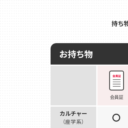
持ち
お持ち物
カルチャー
〇
（座学系）