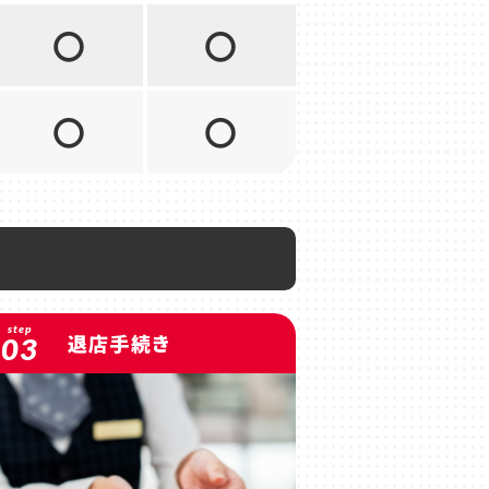
〇
〇
〇
〇
step
退店手続き
03