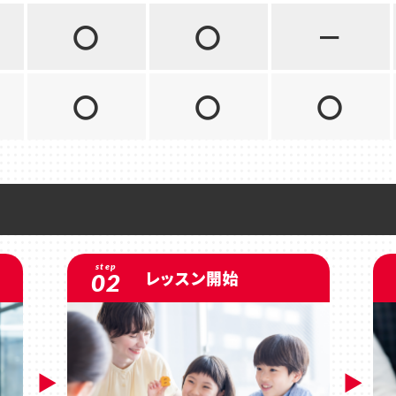
〇
〇
－
〇
〇
〇
step
レッスン開始
02