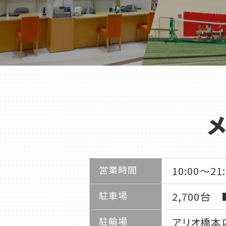
千葉
蘇我
（千葉市中央区）
大阪
鳳
八尾
（堺市西区）
（八尾市）
営業時間
10:00～21:
駐車場
2,700台
駐輪場
アリオ橋本