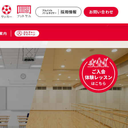
採用情報
お問い合わせ
アルバイト
パートタイマー
フットサル
サッカー
カルチャー
案内
マイページ
新井
武蔵境
区）
（武蔵野市）
小杉
原区）