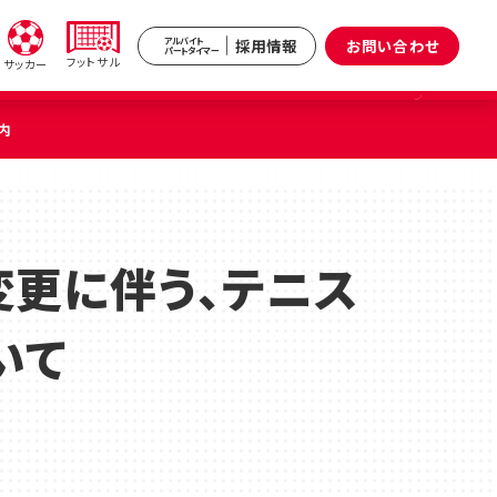
採用情報
お問い合わせ
アルバイト
パートタイマー
フットサル
サッカー
内
新井
武蔵境
区）
（武蔵野市）
変更に伴う、テニス
小杉
いて
原区）