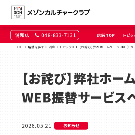
048-833-7131
浦和店
店舗TOP
トピッ
東京
TOP
店舗を探す
浦和
トピックス
【お詫び】弊社ホームページURL（ド
綾瀬
大井町
（足立区）
（品川区）
【お詫び】弊社ホーム
神奈川
伊勢原
相模原
WEB振替サービス
（伊勢原市）
（相模原市南区）
埼玉
上尾
浦和
2026.05.21
お知らせ
（上尾市）
（さいたま市浦和区）