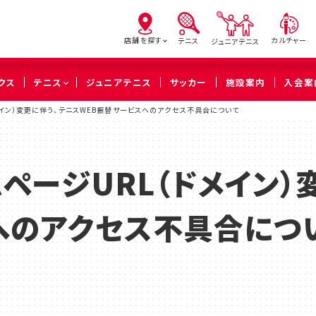
店舗を探す
カルチャー
テニス
ジュニアテニス
クス
テニス
ジュニアテニス
サッカー
施設案内
入会案
メイン）変更に伴う、テニスWEB振替サービスへのアクセス不具合について
亀有
北砂
西
（葛飾区）
（江東区）
（足立
ページURL（ドメイン）
橋本
溝の口
武蔵
へのアクセス不具合につ
（相模原市緑区）
（川崎市高津区）
（川崎市中
久喜
（久喜市）