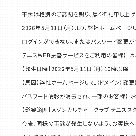
千葉
平素は格別のご高配を賜り、厚く御礼申し上げ
蘇我
2026年5月11日（月）より、弊社ホームペー
（千葉市中央区）
ログインができない、またはパスワード変更が
大阪
テニスWEB振替サービスをご利用の皆様には
鳳
八尾
（堺市西区）
（八尾市）
【発生日時】2026年5月11日（月）10時以降
【原因】弊社ホームページURL（ドメイ
パスワード情報が消去され、一部のお客様にお
【影響範囲】メゾンカルチャークラブ テニスス
今後、同様の事態が発生しないよう、お客様へ