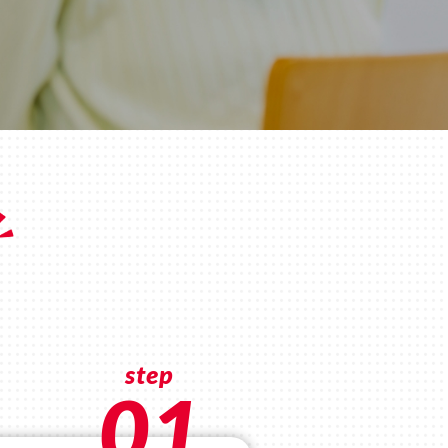
step
01