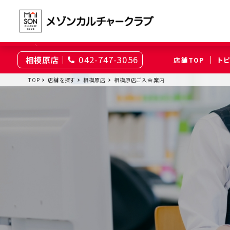
042-747-3056
相模原店
店舗TOP
ト
東京
TOP
店舗を探す
相模原店
相模原店ご入会案内
綾瀬
大井町
（足立区）
（品川区）
神奈川
伊勢原
相模原
（伊勢原市）
（相模原市南区）
埼玉
上尾
浦和
（上尾市）
（さいたま市浦和区）