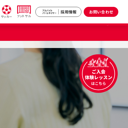
採用情報
お問い合わせ
アルバイト
パートタイマー
フットサル
サッカー
新井
武蔵境
区）
（武蔵野市）
小杉
原区）