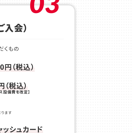
03
ご入会）
だくもの
00円（税込）
円（税込）
ニス設備費を改定】
なります
ャッシュカード