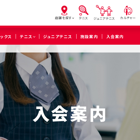
店舗を探す
カルチャー
テニス
ジュニアテニス
ピックス
テニス
ジュニアテニス
施設案内
入会案内
亀有
北砂
西
（葛飾区）
（江東区）
（足立
橋本
溝の口
武蔵
（相模原市緑区）
（川崎市高津区）
（川崎市中
入会案内
久喜
（久喜市）